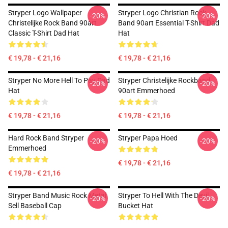
Stryper Logo Wallpaper
Stryper Logo Christian Rock
-20%
-20%
Christelijke Rock Band 90art
Band 90art Essential T-Shirt Dad
Classic T-Shirt Dad Hat
Hat
€ 19,78 - € 21,16
€ 19,78 - € 21,16
Stryper No More Hell To Pay Dad
Stryper Christelijke Rockband
-20%
-20%
Hat
90art Emmerhoed
€ 19,78 - € 21,16
€ 19,78 - € 21,16
Hard Rock Band Stryper
Stryper Papa Hoed
-20%
-20%
Emmerhoed
€ 19,78 - € 21,16
€ 19,78 - € 21,16
Stryper Band Music Rock Metal
Stryper To Hell With The Devil
-20%
-20%
Sell Baseball Cap
Bucket Hat