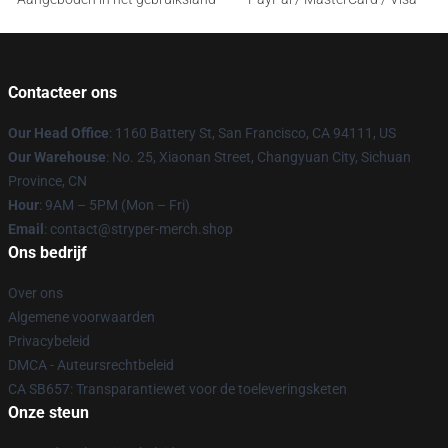
Contacteer ons
Our Head Office
: 1160 Battery St, San Francisco, CA 94111, US
Our Warehouse
: No. 25, Xiaonan Street, Changyuan City, Sichuan
Province, CN
Hour
: 9AM – 5PM (Mon – Fri)
Email
: contact@stryper-merch.shop
Ons bedrijf
Over ons
Algemene voorwaarden
Privacybeleid
DMCA - Auteursrechtbeleid
CA SB657: Transparantiewet voor de toeleveringsketen
Onze steun