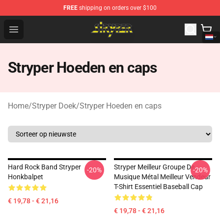
FREE
shipping on orders over $100
Stryper Store - Official Stryper Merchandise Shop
Open menu
Stryper Hoeden en caps
Home
/
Stryper Doek
/
Stryper Hoeden en caps
Hard Rock Band Stryper
Stryper Meilleur Groupe De
-20%
-20%
Honkbalpet
Musique Métal Meilleur Vendeur
T-Shirt Essentiel Baseball Cap
€ 19,78 - € 21,16
€ 19,78 - € 21,16