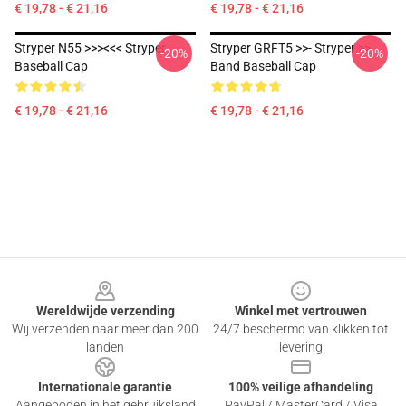
€ 19,78 - € 21,16
€ 19,78 - € 21,16
Stryper N55 >>><<< Stryper
Stryper GRFT5 >>- Stryper >>
-20%
-20%
Baseball Cap
Band Baseball Cap
€ 19,78 - € 21,16
€ 19,78 - € 21,16
Footer
Wereldwijde verzending
Winkel met vertrouwen
Wij verzenden naar meer dan 200
24/7 beschermd van klikken tot
landen
levering
Internationale garantie
100% veilige afhandeling
Aangeboden in het gebruiksland
PayPal / MasterCard / Visa