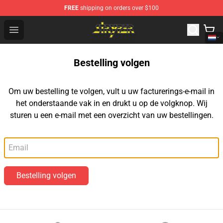
FREE
shipping on orders over $100
Stryper Store - Official Stryper Merchandise Shop
Open menu
Bestelling volgen
Om uw bestelling te volgen, vult u uw facturerings-e-mail in
het onderstaande vak in en drukt u op de volgknop. Wij
sturen u een e-mail met een overzicht van uw bestellingen.
E-mail
Bestelling volgen
Footer