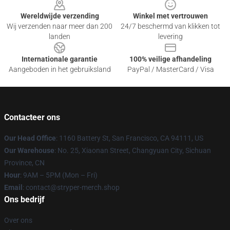
Wereldwijde verzending
Winkel met vertrouwen
Wij verzenden naar meer dan 200
24/7 beschermd van klikken tot
landen
levering
Internationale garantie
100% veilige afhandeling
Aangeboden in het gebruiksland
PayPal / MasterCard / Visa
Contacteer ons
Our Head Office
: 1160 Battery St, San Francisco, CA 94111, US
Our Warehouse
: No. 25, Xiaonan Street, Changyuan City, Sichuan
Province, CN
Hour
: 9AM – 5PM (Mon – Fri)
Email
: contact@stryper-merch.shop
Ons bedrijf
Over ons