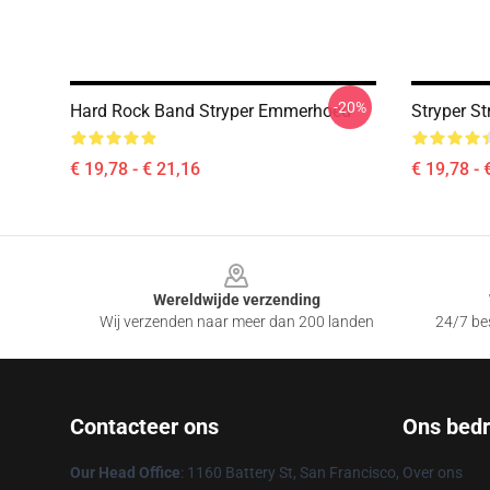
-20%
Hard Rock Band Stryper Emmerhoed
Stryper St
€ 19,78 - € 21,16
€ 19,78 - 
Footer
Wereldwijde verzending
Wij verzenden naar meer dan 200 landen
24/7 bes
Contacteer ons
Ons bedri
Our Head Office
: 1160 Battery St, San Francisco,
Over ons