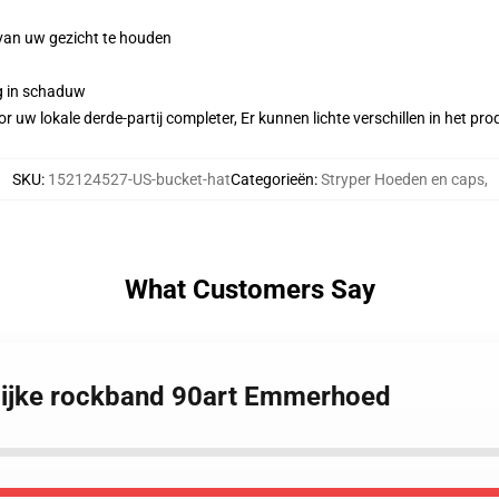
 van uw gezicht te houden
g in schaduw
r uw lokale derde-partij completer, Er kunnen lichte verschillen in het p
SKU
:
152124527-US-bucket-hat
Categorieën
:
Stryper Hoeden en caps
,
What Customers Say
telijke rockband 90art Emmerhoed