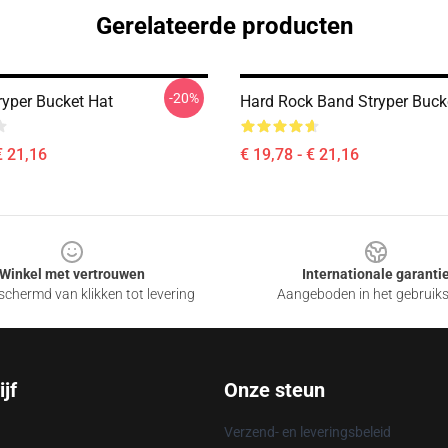
Gerelateerde producten
-20%
ryper Bucket Hat
Hard Rock Band Stryper Buck
€ 21,16
€ 19,78 - € 21,16
Winkel met vertrouwen
Internationale garanti
chermd van klikken tot levering
Aangeboden in het gebruik
jf
Onze steun
Verzend- en leveringsbeleid