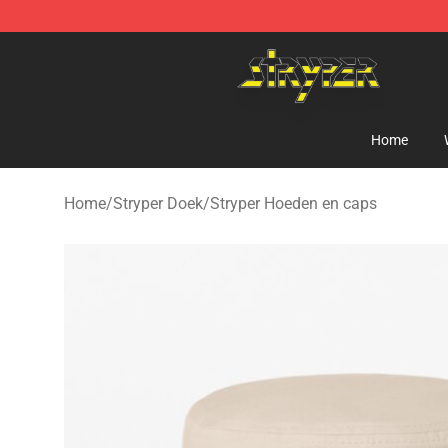
Stryper Store - Official Stryper Merchandise Shop
Home
Home
/
Stryper Doek
/
Stryper Hoeden en caps