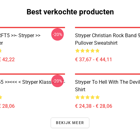
Best verkochte producten
-20%
FT5 >>- Stryper >>
Stryper Christian Rock Band 
er
Pullover Sweatshirt
€ 42,22
€ 37,67 - € 44,11
-20%
5 >><<< < Stryper Klassieke T-
Stryper To Hell With The Devil
Shirt
€ 28,06
€ 24,38 - € 28,06
BEKIJK MEER