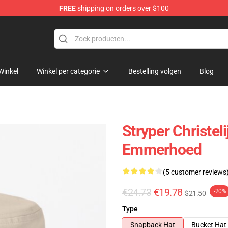
FREE
shipping on orders over $100
Winkel
Winkel per categorie
Bestelling volgen
Blog
Stryper Christel
Emmerhoed
(5 customer reviews
€24.73
€19.78
-20%
$21.50
Type
Snapback Hat
Bucket Hat