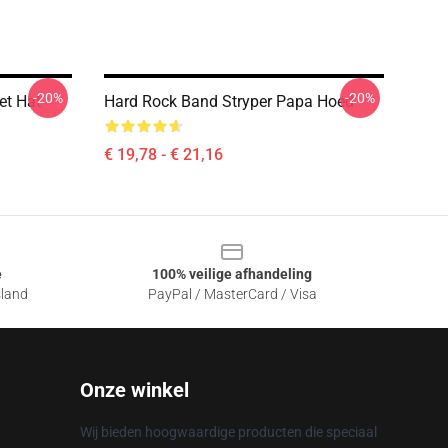
-20%
-20%
et Hat
Hard Rock Band Stryper Papa Hoed
€ 19,78 - € 21,16
e
100% veilige afhandeling
sland
PayPal / MasterCard / Visa
Onze winkel
Wij bieden hoogwaardige producten die speciaal