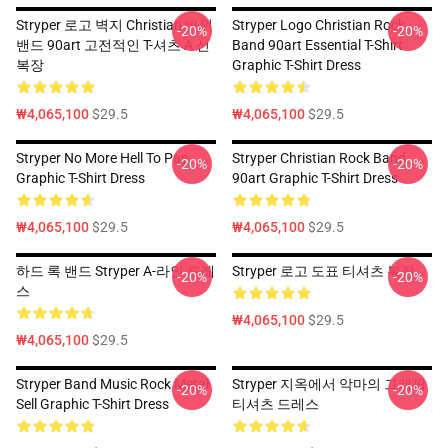
Stryper 로고 벽지 Christian 바위
Stryper Logo Christian Rock
-20%
-20%
밴드 90art 고전적인 T-셔츠 A 선
Band 90art Essential T-Shirt
복장
Graphic T-Shirt Dress
₩4,065,100
$29.5
₩4,065,100
$29.5
Stryper No More Hell To Pay
Stryper Christian Rock Band
-20%
-20%
Graphic T-Shirt Dress
90art Graphic T-Shirt Dress
₩4,065,100
$29.5
₩4,065,100
$29.5
하드 록 밴드 Stryper A-라인 드레
Stryper 로고 도표 티셔츠 복장
-20%
-20%
스
₩4,065,100
$29.5
₩4,065,100
$29.5
Stryper Band Music Rock Metal
Stryper 지옥에서 악마의 그래픽
-20%
-20%
Sell Graphic T-Shirt Dress
티셔츠 드레스