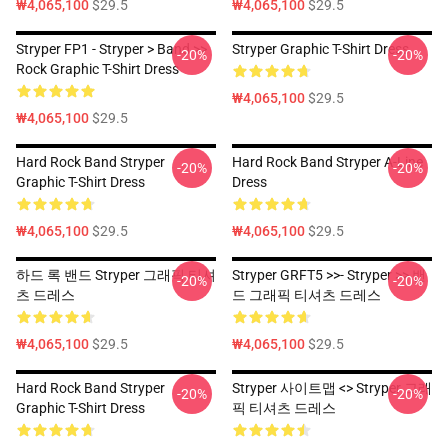
₩4,065,100
$29.5
₩4,065,100
$29.5
Stryper FP1 - Stryper > Band >>
Stryper Graphic T-Shirt Dress
-20%
-20%
Rock Graphic T-Shirt Dress
₩4,065,100
$29.5
₩4,065,100
$29.5
Hard Rock Band Stryper
Hard Rock Band Stryper A-Line
-20%
-20%
Graphic T-Shirt Dress
Dress
₩4,065,100
$29.5
₩4,065,100
$29.5
하드 록 밴드 Stryper 그래픽 티셔
Stryper GRFT5 >>- Stryper >> 밴
-20%
-20%
츠 드레스
드 그래픽 티셔츠 드레스
₩4,065,100
$29.5
₩4,065,100
$29.5
Hard Rock Band Stryper
Stryper 사이트맵 <> Stryper 그래
-20%
-20%
Graphic T-Shirt Dress
픽 티셔츠 드레스