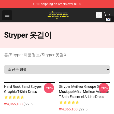
FREE
shipping on orders over $100
Stryper Store - Official Stryper Merchandise Shop
Open menu
Stryper 옷걸이
홈
/
Stryper 제품정보
/
Stryper 옷걸이
Hard Rock Band Stryper
Stryper Meilleur Groupe De
-20%
-20%
Graphic T-Shirt Dress
Musique Métal Meilleur Vendeur
T-Shirt Essentiel A-Line Dress
₩4,065,100
$29.5
₩4,065,100
$29.5