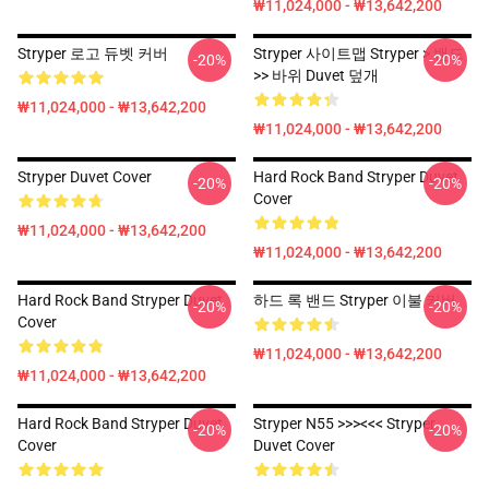
₩11,024,000 - ₩13,642,200
Stryper 로고 듀벳 커버
Stryper 사이트맵 Stryper > 밴드
-20%
-20%
>> 바위 Duvet 덮개
₩11,024,000 - ₩13,642,200
₩11,024,000 - ₩13,642,200
Stryper Duvet Cover
Hard Rock Band Stryper Duvet
-20%
-20%
Cover
₩11,024,000 - ₩13,642,200
₩11,024,000 - ₩13,642,200
Hard Rock Band Stryper Duvet
하드 록 밴드 Stryper 이불 커버
-20%
-20%
Cover
₩11,024,000 - ₩13,642,200
₩11,024,000 - ₩13,642,200
Hard Rock Band Stryper Duvet
Stryper N55 >>><<< Stryper
-20%
-20%
Cover
Duvet Cover