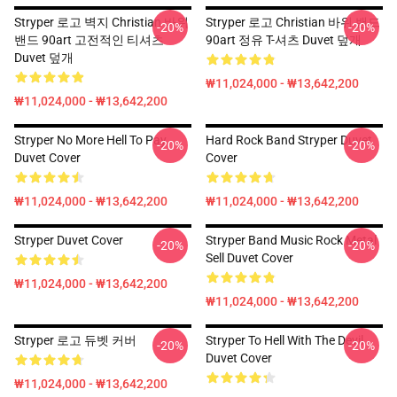
Stryper 로고 벽지 Christian 바위
Stryper 로고 Christian 바위 밴드
-20%
-20%
밴드 90art 고전적인 티셔츠
90art 정유 T-셔츠 Duvet 덮개
Duvet 덮개
₩11,024,000 - ₩13,642,200
₩11,024,000 - ₩13,642,200
Stryper No More Hell To Pay
Hard Rock Band Stryper Duvet
-20%
-20%
Duvet Cover
Cover
₩11,024,000 - ₩13,642,200
₩11,024,000 - ₩13,642,200
Stryper Duvet Cover
Stryper Band Music Rock Metal
-20%
-20%
Sell Duvet Cover
₩11,024,000 - ₩13,642,200
₩11,024,000 - ₩13,642,200
Stryper 로고 듀벳 커버
Stryper To Hell With The Devil
-20%
-20%
Duvet Cover
₩11,024,000 - ₩13,642,200