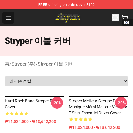
FREE
shipping on orders over $100
Stryper Store - Official Stryper Merchandise Shop
Open menu
Stryper 이불 커버
홈
/
Stryper (주)
/
Stryper 이불 커버
Hard Rock Band Stryper Duvet
Stryper Meilleur Groupe De
-20%
-20%
Cover
Musique Métal Meilleur Vendeur
T-Shirt Essentiel Duvet Cover
₩11,024,000 - ₩13,642,200
₩11,024,000 - ₩13,642,200