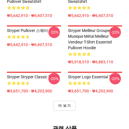
Pullover Sweatshirt
Sweatshirt
₩5,642,910 - ₩6,607,510
₩5,642,910 - ₩6,607,510
Stryper Pullover 스웨터
Stryper Meilleur Groupe De
-20%
-20%
Musique Métal Meilleur
Vendeur T-Shirt Essentiel
₩5,642,910 - ₩6,607,510
Pullover Hoodie
₩5,918,510 - ₩6,883,110
Stryper Stryper Classic T-Shirt
Stryper Logo Essential T-Shirt
-20%
-20%
₩3,651,700 - ₩4,202,900
₩3,651,700 - ₩4,202,900
더 보기
관련 상품