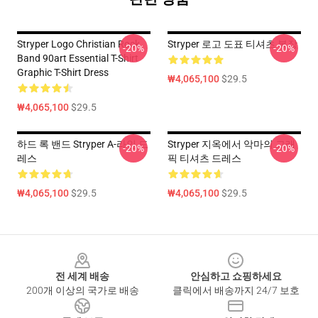
Stryper Logo Christian Rock
Stryper 로고 도표 티셔츠 복장
-20%
-20%
Band 90art Essential T-Shirt
Graphic T-Shirt Dress
₩4,065,100
$29.5
₩4,065,100
$29.5
하드 록 밴드 Stryper A-라인 드
Stryper 지옥에서 악마의 그래
-20%
-20%
레스
픽 티셔츠 드레스
₩4,065,100
$29.5
₩4,065,100
$29.5
Footer
전 세계 배송
안심하고 쇼핑하세요
200개 이상의 국가로 배송
클릭에서 배송까지 24/7 보호