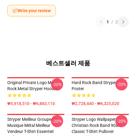
Write your review
1
/
2
베스트셀러 제품
Original Private Logo Music
Hard Rock Band Stryper
-20%
-20%
Rock Metal Stryper Hoodies
Poster
₩5,918,510 - ₩6,883,110
₩2,728,440 - ₩6,325,020
Stryper Meilleur Groupe De
Stryper Logo Wallpaper
-20%
-20%
Musique Métal Meilleur
Christian Rock Band 90art
Vendeur T-Shirt Essentiel
Classic T-Shirt Pullover