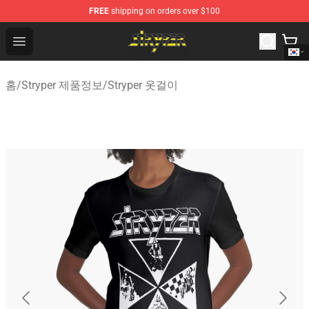
FREE
shipping on orders over $100
Stryper Store - Official Stryper Merchandise Shop
Open menu
홈
/
Stryper 제품정보
/
Stryper 옷걸이