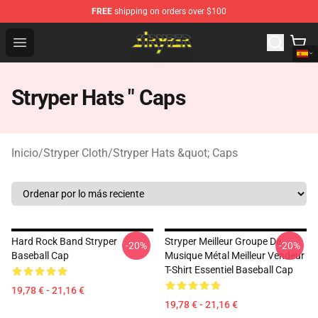
FREE
shipping on orders over $100
Stryper Store - Official Stryper Merchandise Shop
Open menu
Stryper Hats " Caps
Inicio
/
Stryper Cloth
/
Stryper Hats &quot; Caps
Hard Rock Band Stryper
Stryper Meilleur Groupe De
-20%
-20%
Baseball Cap
Musique Métal Meilleur Vendeur
T-Shirt Essentiel Baseball Cap
19,78 € - 21,16 €
19,78 € - 21,16 €