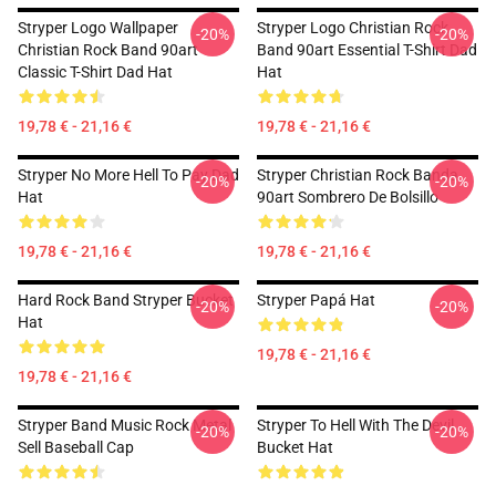
Stryper Logo Wallpaper
Stryper Logo Christian Rock
-20%
-20%
Christian Rock Band 90art
Band 90art Essential T-Shirt Dad
Classic T-Shirt Dad Hat
Hat
19,78 € - 21,16 €
19,78 € - 21,16 €
Stryper No More Hell To Pay Dad
Stryper Christian Rock Banda
-20%
-20%
Hat
90art Sombrero De Bolsillo
19,78 € - 21,16 €
19,78 € - 21,16 €
Hard Rock Band Stryper Bucket
Stryper Papá Hat
-20%
-20%
Hat
19,78 € - 21,16 €
19,78 € - 21,16 €
Stryper Band Music Rock Metal
Stryper To Hell With The Devil
-20%
-20%
Sell Baseball Cap
Bucket Hat