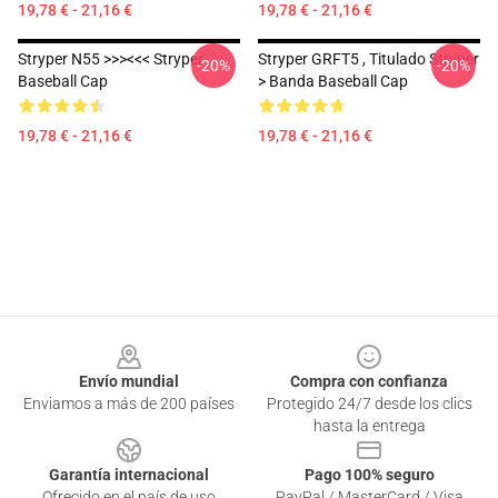
19,78 € - 21,16 €
19,78 € - 21,16 €
Stryper N55 >>><<< Stryper
Stryper GRFT5 , Titulado Stryper
-20%
-20%
Baseball Cap
> Banda Baseball Cap
19,78 € - 21,16 €
19,78 € - 21,16 €
Footer
Envío mundial
Compra con confianza
Enviamos a más de 200 países
Protegido 24/7 desde los clics
hasta la entrega
Garantía internacional
Pago 100% seguro
Ofrecido en el país de uso
PayPal / MasterCard / Visa