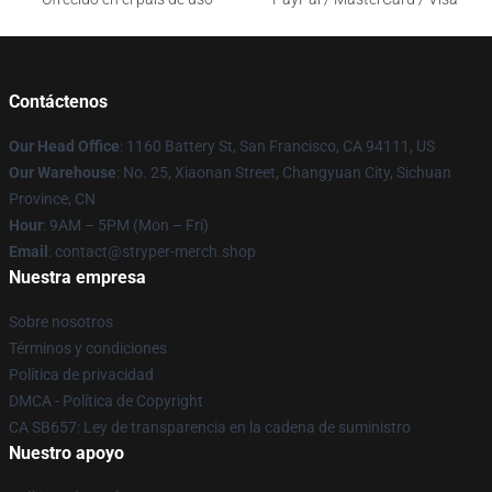
Contáctenos
Our Head Office
: 1160 Battery St, San Francisco, CA 94111, US
Our Warehouse
: No. 25, Xiaonan Street, Changyuan City, Sichuan
Province, CN
Hour
: 9AM – 5PM (Mon – Fri)
Email
: contact@stryper-merch.shop
Nuestra empresa
Sobre nosotros
Términos y condiciones
Política de privacidad
DMCA - Política de Copyright
CA SB657: Ley de transparencia en la cadena de suministro
Nuestro apoyo