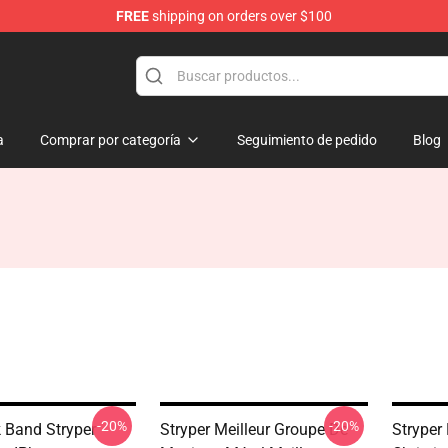
FREE
shipping on orders over $100
a
Comprar por categoría
Seguimiento de pedido
Blog
-20%
-20%
 Band Stryper
Stryper Meilleur Groupe De
Stryper