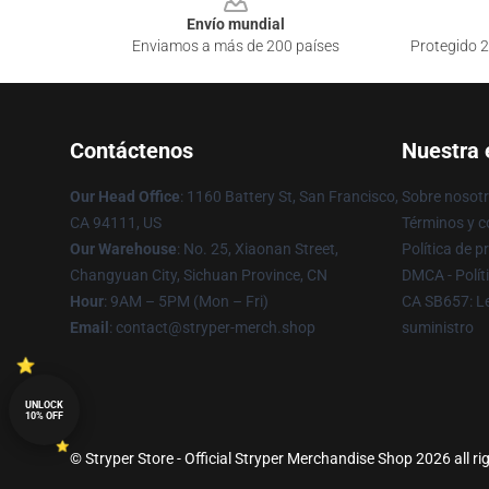
Envío mundial
Enviamos a más de 200 países
Protegido 2
Contáctenos
Nuestra
Our Head Office
: 1160 Battery St, San Francisco,
Sobre nosot
CA 94111, US
Términos y c
Our Warehouse
: No. 25, Xiaonan Street,
Política de p
Changyuan City, Sichuan Province, CN
DMCA - Polít
Hour
: 9AM – 5PM (Mon – Fri)
CA SB657: Le
Email
: contact@stryper-merch.shop
suministro
UNLOCK
10% OFF
© Stryper Store - Official Stryper Merchandise Shop 2026 all ri