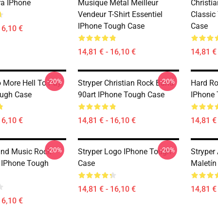
a IPhone
Musique Métal Meilleur
Christi
Vendeur T-Shirt Essentiel
Classic
IPhone Tough Case
Case
16,10 €
14,81 € - 16,10 €
14,81 € 
-20%
-20%
o More Hell To Pay
Stryper Christian Rock Band
Hard Ro
ough Case
90art IPhone Tough Case
IPhone
16,10 €
14,81 € - 16,10 €
14,81 € 
-20%
-20%
and Music Rock
Stryper Logo IPhone Tough
Stryper 
l IPhone Tough
Case
Maletín
14,81 € - 16,10 €
14,81 € 
16,10 €