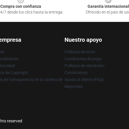
Compra con confianza
Garantía internacional
4/7 desde los clics hasta la entrega
Ofrecido en el país de us
 empresa
Nuestro apoyo
ros
Políticas de envío
ondiciones
Condiciones de pago
rivacidad
Políticas de reembolso
ica de Copyright
Contáctenos
y de transparencia en la cadena de
Ayuda al cliente (FAQ)
Mayorista
ghts reserved