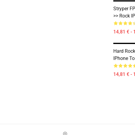
Stryper FP
>> Rock I
14,81 € - 
Hard Rock
IPhone T
14,81 € - 
Footer