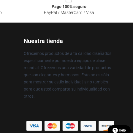
Pago 100% seguro
o
PayPal / MasterCard / Visa
Nuestra tienda
Ofrecemos productos de alta calidad diseñados
específicamente por nuestro equipo de clase
mundial. Ofrecemos una variedad de productos
que son elegantes y hermosos. Esto no es sólo
para mostrar su estilo individual, sino también
para que usted comparta su individualidad con
otros.
Help