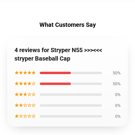
What Customers Say
4 reviews for Stryper N55 >>><<<
stryper Baseball Cap
★★★★★
50%
★★★★☆
50%
★★★☆☆
0%
★★☆☆☆
0%
★☆☆☆☆
0%