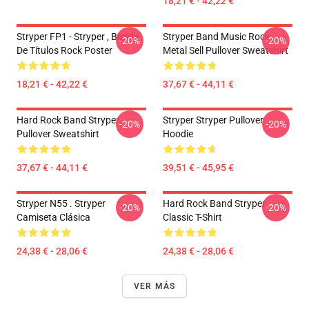
18,21 € - 42,22 €
Stryper FP1 - Stryper , Banda
Stryper Band Music Rock
-20%
-20%
De Títulos Rock Poster
Metal Sell Pullover Sweatshirt
18,21 € - 42,22 €
37,67 € - 44,11 €
Hard Rock Band Stryper
Stryper Stryper Pullover
-20%
-20%
Pullover Sweatshirt
Hoodie
37,67 € - 44,11 €
39,51 € - 45,95 €
Stryper N55 . Stryper
Hard Rock Band Stryper
-20%
-20%
Camiseta Clásica
Classic T-Shirt
24,38 € - 28,06 €
24,38 € - 28,06 €
VER MÁS