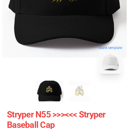
blank template
Stryper N55 >>><<< Stryper
Baseball Cap