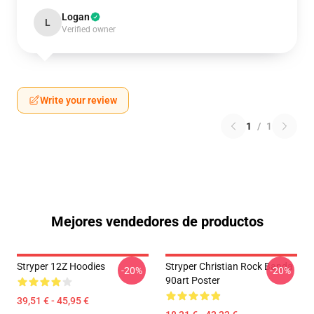
Logan
L
Verified owner
Write your review
1
/
1
Mejores vendedores de productos
Stryper 12Z Hoodies
Stryper Christian Rock Banda
-20%
-20%
90art Poster
39,51 € - 45,95 €