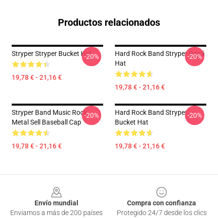
Productos relacionados
Stryper Stryper Bucket Hat
Hard Rock Band Stryper Papá
-20%
-20%
Hat
19,78 € - 21,16 €
19,78 € - 21,16 €
Stryper Band Music Rock
Hard Rock Band Stryper
-20%
-20%
Metal Sell Baseball Cap
Bucket Hat
19,78 € - 21,16 €
19,78 € - 21,16 €
Footer
Envío mundial
Compra con confianza
Enviamos a más de 200 países
Protegido 24/7 desde los clics