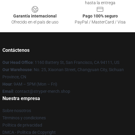
hasta la entrega
Garantía internacional
Pago 100% seguro
Ofrecido en el país de uso
PayPal / MasterCard / Visa
Contáctenos
Our Head Office
: 1160 Battery St, San Francisco, CA 94111, US
Our Warehouse
: No. 25, Xiaonan Street, Changyuan City, Sichuan
Province, CN
Hour
: 9AM – 5PM (Mon – Fri)
Email
: contact@stryper-merch.shop
Nuestra empresa
Sobre nosotros
Términos y condiciones
Política de privacidad
DMCA - Política de Copyright