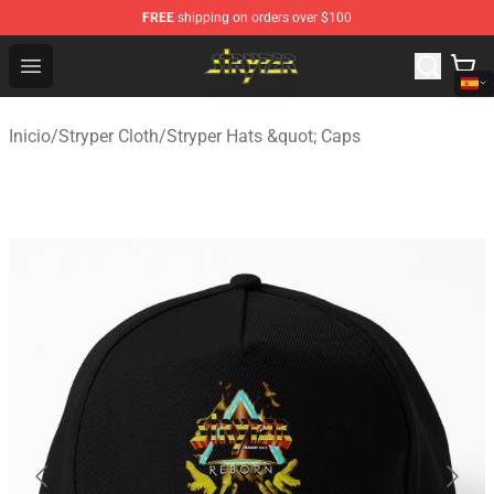
FREE
shipping on orders over $100
Stryper Store - Official Stryper Merchandise Shop
Open menu
Inicio
/
Stryper Cloth
/
Stryper Hats &quot; Caps