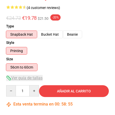
(4 customer reviews)
€24.73
€19.78
-20%
$21.50
Type
Snapback Hat
Bucket Hat
Beanie
Style
Printing
Size
56cm to 60cm
Ver guía de tallas
Quantity
AÑADIR AL CARRITO
Esta venta termina en
00
:
58
:
54