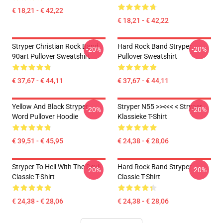
€ 18,21 - € 42,22
€ 18,21 - € 42,22
Stryper Christian Rock Band
Hard Rock Band Stryper
-20%
-20%
90art Pullover Sweatshirt
Pullover Sweatshirt
€ 37,67 - € 44,11
€ 37,67 - € 44,11
Yellow And Black Stryper
Stryper N55 >><<< < Stryper
-20%
-20%
Word Pullover Hoodie
Klassieke T-Shirt
€ 39,51 - € 45,95
€ 24,38 - € 28,06
Stryper To Hell With The Devil
Hard Rock Band Stryper
-20%
-20%
Classic T-Shirt
Classic T-Shirt
€ 24,38 - € 28,06
€ 24,38 - € 28,06