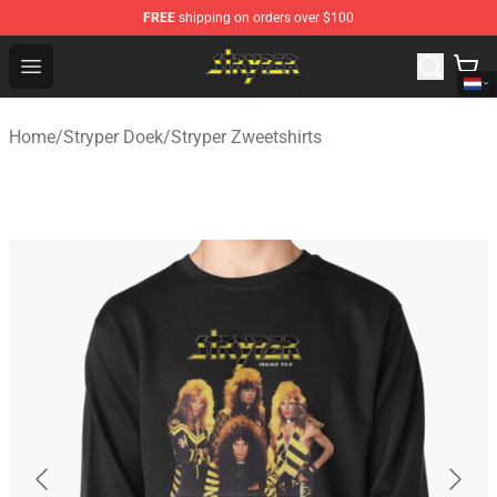
FREE
shipping on orders over $100
Stryper Store - Official Stryper Merchandise Shop
Open menu
Home
/
Stryper Doek
/
Stryper Zweetshirts