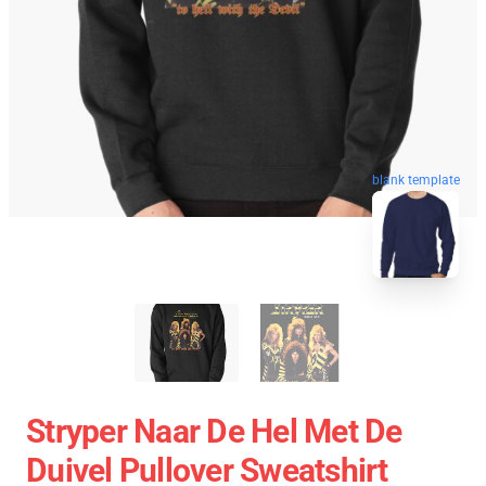
blank template
Stryper Naar De Hel Met De
Duivel Pullover Sweatshirt