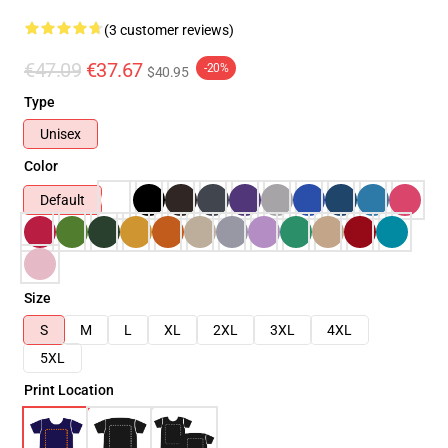
(3 customer reviews)
€47.09
€37.67
-20%
$40.95
Type
Unisex
Color
Default
Size
S
M
L
XL
2XL
3XL
4XL
5XL
Print Location