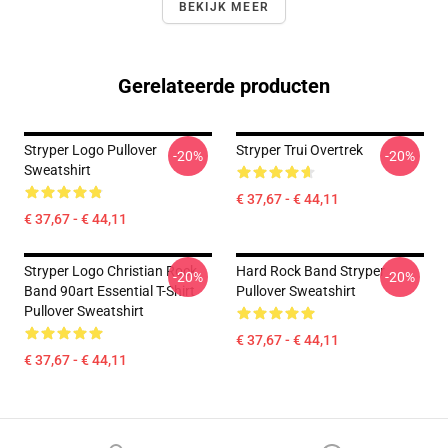
BEKIJK MEER
Gerelateerde producten
Stryper Logo Pullover
Stryper Trui Overtrek
-20%
-20%
Sweatshirt
€ 37,67 - € 44,11
€ 37,67 - € 44,11
Stryper Logo Christian Rock
Hard Rock Band Stryper
-20%
-20%
Band 90art Essential T-Shirt
Pullover Sweatshirt
Pullover Sweatshirt
€ 37,67 - € 44,11
€ 37,67 - € 44,11
Footer