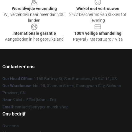
Wereldwijde verzending
Winkel met vertrouwen
Wij verzenden naar meer dan 200
24/7 beschermd van klikken tot
landen
levering
Internationale garantie
100% veilige afhandeling
Aangeboden in het gebruiksland
PayPal / MasterCard / Visa
Contacteer ons
Our Head Office
: 1160 Battery St, San Francisco, CA 94111, US
Our Warehouse
: No. 25, Xiaonan Street, Changyuan City, Sichuan
Province, CN
Hour
: 9AM – 5PM (Mon – Fri)
Email
: contact@stryper-merch.shop
Ons bedrijf
Over ons