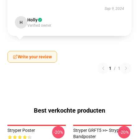
Sep 9, 2024
Holly
H
Verified owner
Write your review
1
/
1
Best verkochte producten
Stryper Poster
Stryper GRFT5 >>- Stryper >>
-20%
-20%
Bandposter