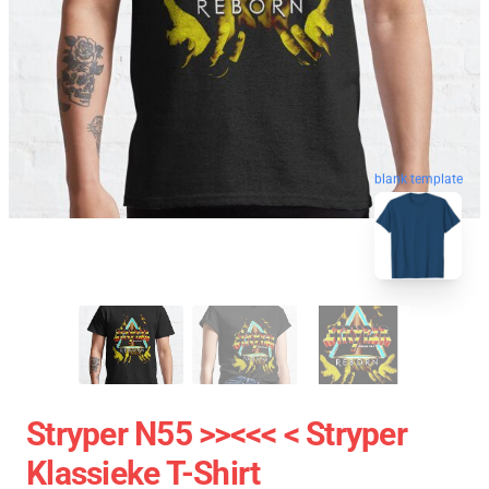
blank template
Stryper N55 >><<< < Stryper
Klassieke T-Shirt