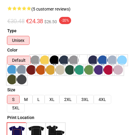
(5 customer reviews)
€30.48
€24.38
-20%
$26.50
Type
Unisex
Color
Default
Size
S
M
L
XL
2XL
3XL
4XL
5XL
Print Location