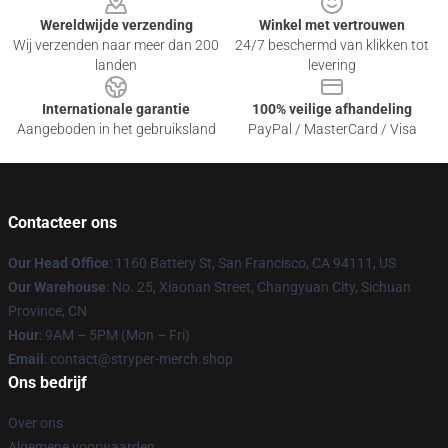
Wereldwijde verzending
Winkel met vertrouwen
Wij verzenden naar meer dan 200
24/7 beschermd van klikken tot
landen
levering
Internationale garantie
100% veilige afhandeling
Aangeboden in het gebruiksland
PayPal / MasterCard / Visa
Contacteer ons
Our Head Office
: 1160 Battery St, San Francisco, CA 94111, US
Our Warehouse
: No. 25, Xiaonan Street, Changyuan City, Sichuan
Province, CN
Hour
: 9AM – 5PM (Mon – Fri)
Email
: contact@stryper-merch.shop
Ons bedrijf
Over ons
Algemene voorwaarden