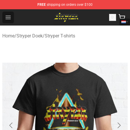
FREE
shipping on orders over $100
Stryper Store - Official Stryper Merchandise Shop
Open menu
Home
/
Stryper Doek
/
Stryper T-shirts