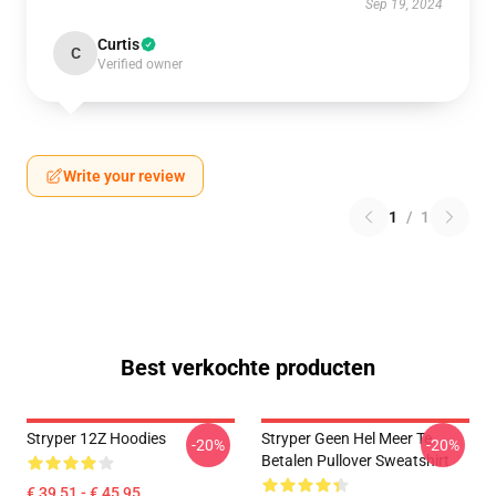
Sep 19, 2024
Curtis
C
Verified owner
Write your review
1
/
1
Best verkochte producten
Stryper 12Z Hoodies
Stryper Geen Hel Meer Te
-20%
-20%
Betalen Pullover Sweatshirt
€ 39,51 - € 45,95