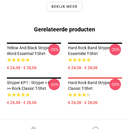
BEKIJK MEER
Gerelateerde producten
Yellow And Black Stryper
Hard Rock Band Stryper
-20%
-20%
Word Essential T-Shirt
Essentiële T-Shirt
€ 24,38 - € 28,06
€ 24,38 - € 28,06
Stryper KP1 - Stryper > Band
Hard Rock Band Stryper
-20%
-20%
>> Rock Classic T-Shirt
Classic T-Shirt
€ 24,38 - € 28,06
€ 24,38 - € 28,06
Footer