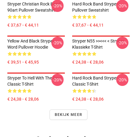
Stryper Christian Rock Band
Hard Rock Band Stryper
-20%
-20%
90art Pullover Sweatshirt
Pullover Sweatshirt
€ 37,67 - € 44,11
€ 37,67 - € 44,11
Yellow And Black Stryper
Stryper N55 >><<< < Stryper
-20%
-20%
Word Pullover Hoodie
Klassieke T-Shirt
€ 39,51 - € 45,95
€ 24,38 - € 28,06
Stryper To Hell With The Devil
Hard Rock Band Stryper
-20%
-20%
Classic T-Shirt
Classic T-Shirt
€ 24,38 - € 28,06
€ 24,38 - € 28,06
BEKIJK MEER