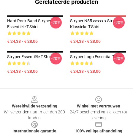
Gerelateerde producten
Hard Rock Band Stryper
Stryper N55 >><<< < Stryper
-20%
-20%
Essentiële T-Shirt
Klassieke T-Shirt
€ 24,38 - € 28,06
€ 24,38 - € 28,06
Stryper Essentiële T-Shirt
Stryper Logo Essential T-Shirt
-20%
-20%
€ 24,38 - € 28,06
€ 24,38 - € 28,06
Footer
Wereldwijde verzending
Winkel met vertrouwen
Wij verzenden naar meer dan 200
24/7 beschermd van klikken tot
landen
levering
Internationale garantie
100% veilige afhandeling