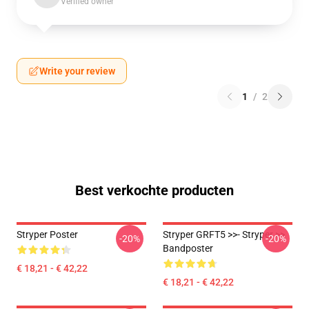
Verified owner
Write your review
1
/
2
Best verkochte producten
Stryper Poster
Stryper GRFT5 >>- Stryper >>
-20%
-20%
Bandposter
€ 18,21 - € 42,22
€ 18,21 - € 42,22