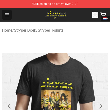
FREE
shipping on orders over $100
Stryper Store - Official Stryper Merchandise Shop
Open menu
Home
/
Stryper Doek
/
Stryper T-shirts