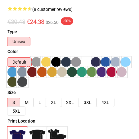
(8 customer reviews)
€30.48
€24.38
-20%
$26.50
Type
Unisex
Color
Default
Size
S
M
L
XL
2XL
3XL
4XL
5XL
Print Location