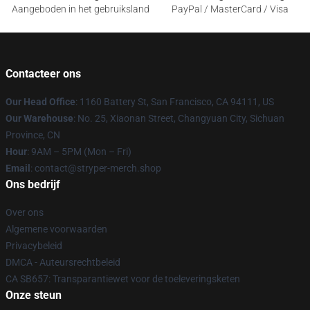
Aangeboden in het gebruiksland
PayPal / MasterCard / Visa
Contacteer ons
Our Head Office
: 1160 Battery St, San Francisco, CA 94111, US
Our Warehouse
: No. 25, Xiaonan Street, Changyuan City, Sichuan
Province, CN
Hour
: 9AM – 5PM (Mon – Fri)
Email
: contact@stryper-merch.shop
Ons bedrijf
Over ons
Algemene voorwaarden
Privacybeleid
DMCA - Auteursrechtbeleid
CA SB657: Transparantiewet voor de toeleveringsketen
Onze steun