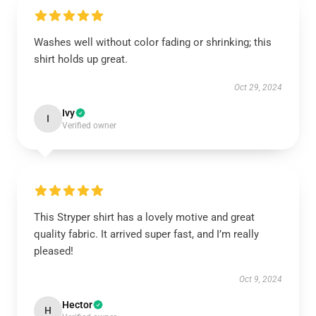
Washes well without color fading or shrinking; this
shirt holds up great.
Oct 29, 2024
Ivy
I
Verified owner
This Stryper shirt has a lovely motive and great
quality fabric. It arrived super fast, and I’m really
pleased!
Oct 9, 2024
Hector
H