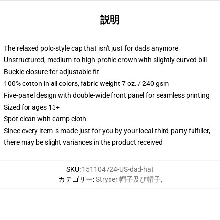
説明
The relaxed polo-style cap that isn't just for dads anymore
Unstructured, medium-to-high-profile crown with slightly curved bill
Buckle closure for adjustable fit
100% cotton in all colors, fabric weight 7 oz. / 240 gsm
Five-panel design with double-wide front panel for seamless printing
Sized for ages 13+
Spot clean with damp cloth
Since every item is made just for you by your local third-party fulfiller,
there may be slight variances in the product received
SKU
:
151104724-US-dad-hat
カテゴリー
:
Stryper 帽子及び帽子
,