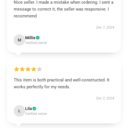
Nice seller. I made a mistake when ordering. I sent a
message to correct it, the seller was responsive. I
recommend
Dec 7, 2024
Millie
M
Verified owner
This item is both practical and well-constructed. It
works perfectly for my needs.
Dec 2, 2024
Lila
L
Verified owner