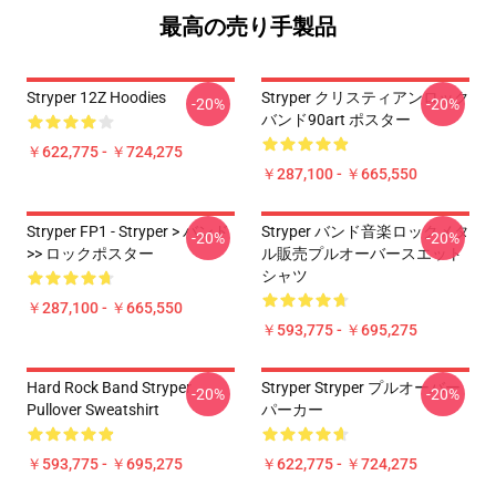
最高の売り手製品
Stryper 12Z Hoodies
Stryper クリスティアンロック
-20%
-20%
バンド90art ポスター
￥622,775 - ￥724,275
￥287,100 - ￥665,550
Stryper FP1 - Stryper > バンド
Stryper バンド音楽ロックメタ
-20%
-20%
>> ロックポスター
ル販売プルオーバースエット
シャツ
￥287,100 - ￥665,550
￥593,775 - ￥695,275
Hard Rock Band Stryper
Stryper Stryper プルオーバー
-20%
-20%
Pullover Sweatshirt
パーカー
￥593,775 - ￥695,275
￥622,775 - ￥724,275