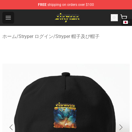
FREE
shipping on orders over $100
Stryper Store - Official Stryper Merchandise Shop
Open menu
ホーム
/
Stryper ログイン
/
Stryper 帽子及び帽子