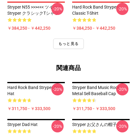
Stryper N55 >>><<< ツイート
Hard Rock Band Stryper
-20%
-20%
Stryper クラシックTシャツ
Classic T-Shirt
￥384,250 - ￥442,250
￥384,250 - ￥442,250
もっと見る
関連商品
Hard Rock Band Stryper Dad
Stryper Band Music Rock
-20%
-20%
Hat
Metal Sell Baseball Cap
￥311,750 - ￥333,500
￥311,750 - ￥333,500
Stryper Dad Hat
Stryper お父さんの帽子
-20%
-20%