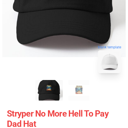
blank template
Stryper No More Hell To Pay
Dad Hat