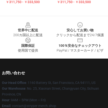
￥311,750 - ￥333,500
￥311,750 - ￥333,500
Footer
世界中に配送
安心してお買い物
200カ国以上に配送
クリックから配送まで24/7保護
国際保証
100％安全なチェックアウト
使用国で提供
PayPal / マスターカード / ビザ
お問い合わせ
Our Head Office
: 1160 Battery St, San Francisco, CA 94111, US
Our Warehouse
: No. 25, Xiaonan Street, Changyuan City, Sichuan
Province, CN
Hour
: 9AM – 5PM (Mon – Fri)
Email
: contact@stryper-merch.shop