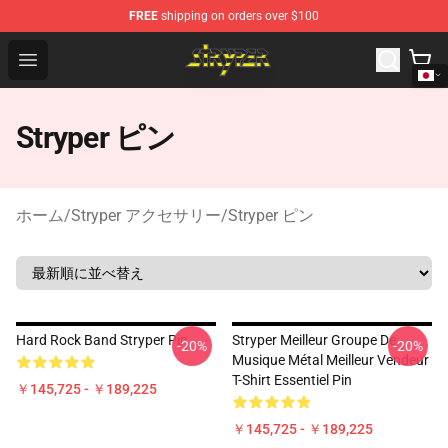
FREE
shipping on orders over $100
Stryper Store - Official Stryper Merchandise Shop
Open menu
Stryper ピン
ホーム
/
Stryper アクセサリー
/
Stryper ピン
Hard Rock Band Stryper Pin
Stryper Meilleur Groupe De
-20%
-20%
Musique Métal Meilleur Vendeur
T-Shirt Essentiel Pin
￥145,725 - ￥189,225
￥145,725 - ￥189,225