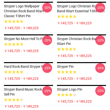
Stryper Logo Wallpaper
Stryper Logo Christian Rock
-20%
-20%
Christian Rock Band 90art
Band 90art Essential T-Shirt Pin
Classic T-Shirt Pin
￥145,725 - ￥189,225
￥145,725 - ￥189,225
Stryper No More Hell To Pay Pin
Stryper Christian Rock Band
-20%
-20%
90art Pin
￥145,725 - ￥189,225
￥145,725 - ￥189,225
Hard Rock Band Stryper Pin
Stryper Pin
-20%
-20%
￥145,725 - ￥189,225
￥145,725 - ￥189,225
Stryper Band Music Rock Metal
Stryper Logo Pin
-20%
-20%
Sell Pin
￥145,725 - ￥189,225
￥145,725 - ￥189,225