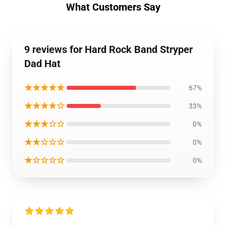
What Customers Say
9 reviews for Hard Rock Band Stryper
Dad Hat
★★★★★
67%
★★★★☆
33%
★★★☆☆
0%
★★☆☆☆
0%
★☆☆☆☆
0%