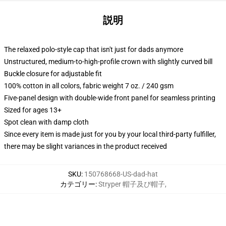
説明
The relaxed polo-style cap that isn't just for dads anymore
Unstructured, medium-to-high-profile crown with slightly curved bill
Buckle closure for adjustable fit
100% cotton in all colors, fabric weight 7 oz. / 240 gsm
Five-panel design with double-wide front panel for seamless printing
Sized for ages 13+
Spot clean with damp cloth
Since every item is made just for you by your local third-party fulfiller,
there may be slight variances in the product received
SKU
:
150768668-US-dad-hat
カテゴリー
:
Stryper 帽子及び帽子
,