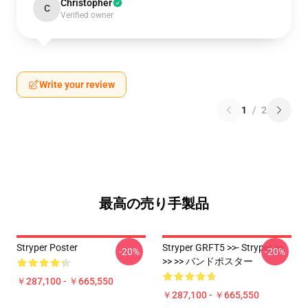
Christopher
C
Verified owner
Write your review
1
/
2
最高の売り手製品
Stryper Poster
Stryper GRFT5 >>- Stryper >>
-20%
-20%
>> >> バンドポスター
￥287,100 - ￥665,550
￥287,100 - ￥665,550