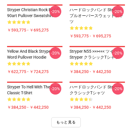
Stryper Christian Rock Band
ハードロックバンド Stryper
-20%
-20%
90art Pullover Sweatshirt
プルオーバースウェットシャ
ツ
￥593,775 - ￥695,275
￥593,775 - ￥695,275
Yellow And Black Stryper
Stryper N55 >>><<< ツイート
-20%
-20%
Word Pullover Hoodie
Stryper クラシックTシャツ
￥622,775 - ￥724,275
￥384,250 - ￥442,250
Stryper To Hell With The Devil
ハードロックバンド Stryper
-20%
-20%
Classic T-Shirt
クラシックTシャツ
￥384,250 - ￥442,250
￥384,250 - ￥442,250
もっと見る