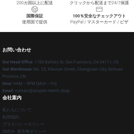
200カ国以上に配送
クリックから配送まで24/7保護
国際保証
100％安全なチェックアウト
使用国で提供
PayPal / マスターカード / ビザ
お問い合わせ
Our Head Office
: 1160 Battery St, San Francisco, CA 94111, US
Our Warehouse
: No. 25, Xiaonan Street, Changyuan City, Sichuan
Province, CN
Hour
: 9AM – 5PM (Mon – Fri)
Email
: contact@stryper-merch.shop
会社案内
私たちについて
利用規約
プライバシーポリシー
DMCA - 著作権ポリシー