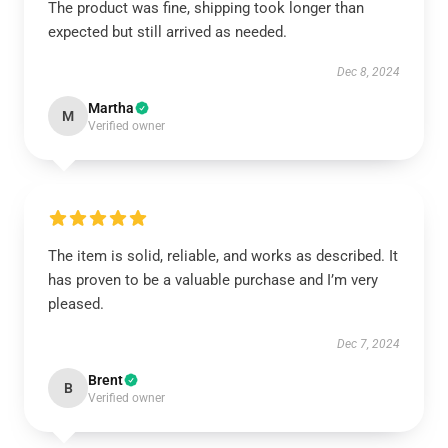
The product was fine, shipping took longer than
expected but still arrived as needed.
Dec 8, 2024
Martha
M
Verified owner
The item is solid, reliable, and works as described. It
has proven to be a valuable purchase and I’m very
pleased.
Dec 7, 2024
Brent
B
Verified owner