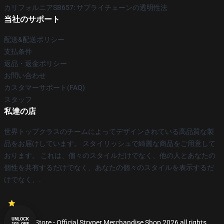
カリフォルニアSB657: サプライチェーンの透明性法
当社のサポート
配送&配送ポリシー
支払条件
返品・返金ポリシー
お問い合わせ
カスタマーサポート(FAQ)
スタッフ
私達の店
世界トップクラスのチームによってデザインされている高品質な製
品をお届けしています。 スタイリッシュで綺麗な商品をご用意して
おります。 これは、個々のスタイルだけでなく、他の人とあなたの
個性を共有するだけでなく、あなたの個々のスタイルを表示するだ
けでなく、.
UNLOCK
© Stryper Store - Official Stryper Merchandise Shop 2026 all rights
10% OFF