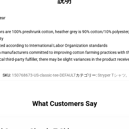
説明
wear
lors are 100% preshrunk cotton, heather grey is 90% cotton/10% polyester
ty
uated according to International Labor Organization standards
m manufacturers committed to improving cotton farming practices with the
al third-party fulfiller, there may be slight variances in the product receiv
SKU
:
150768673-US-classic-tee-DEFAULT
カテゴリー
:
Stryper Tシャツ
,
What Customers Say