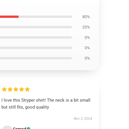
80%
20%
0%
0%
0%
I love this Stryper shirt! The neck is a bit small
but still fits, good quality
Nov 3, 2024