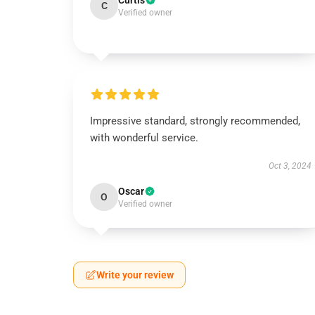
Curtis
C
Verified owner
Impressive standard, strongly recommended,
with wonderful service.
Oct 3, 2024
Oscar
O
Verified owner
Write your review