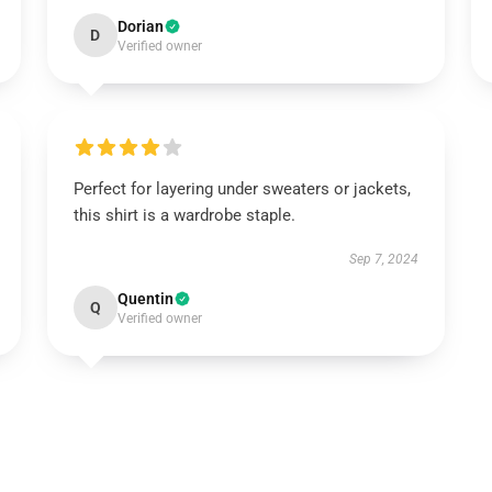
Dorian
D
Verified owner
Perfect for layering under sweaters or jackets,
this shirt is a wardrobe staple.
Sep 7, 2024
Quentin
Q
Verified owner