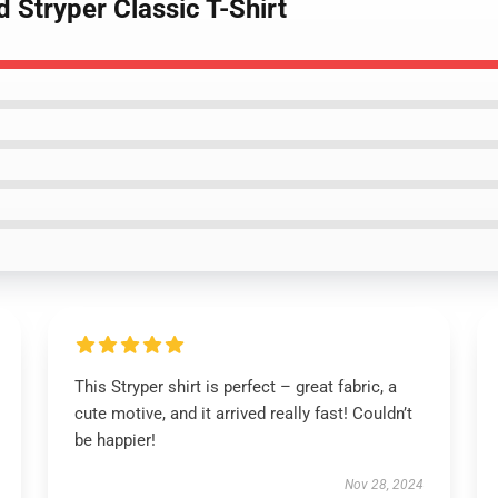
 Stryper Classic T-Shirt
This Stryper shirt is perfect – great fabric, a
cute motive, and it arrived really fast! Couldn’t
be happier!
Nov 28, 2024