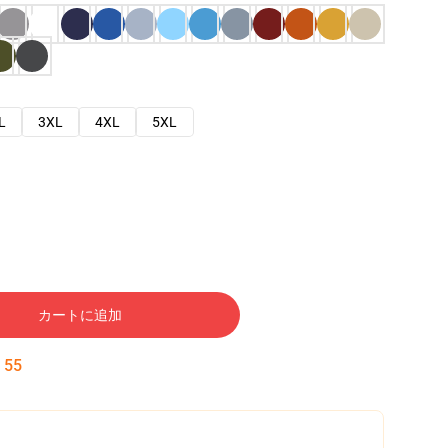
L
3XL
4XL
5XL
カートに追加
:
54