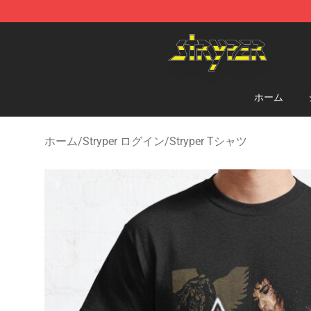
Stryper Store - Official Stryper Merchandise Shop
ホーム
ホーム
/
Stryper ログイン
/
Stryper Tシャツ