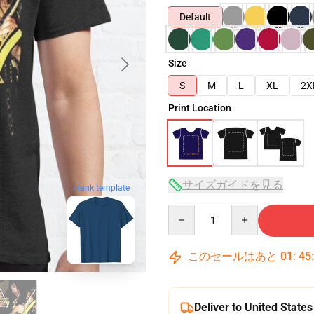
Default
Size
S
M
L
XL
2X
Print Location
サイズガイドを見る
blank template
Quantity
このセールはあと
01
:
45
Deliver to United States