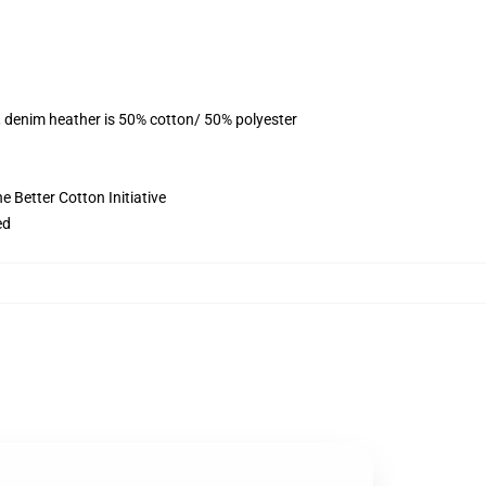
, denim heather is 50% cotton/ 50% polyester
 Better Cotton Initiative
ed