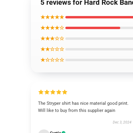
5 reviews for Hard Rock Band
★★★★★
★★★★☆
★★★☆☆
★★☆☆☆
★☆☆☆☆
The Stryper shirt has nice material good print.
Will like to buy from this supplier again
Dec 3, 2024