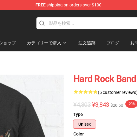
FREE
shipping on orders over $100
ショップ
カテゴリーで購入
注文追跡
ブログ
お
Hard Rock Band 
(5 customer reviews
¥4,803
¥3,843
-20%
$26.50
Type
Unisex
Color