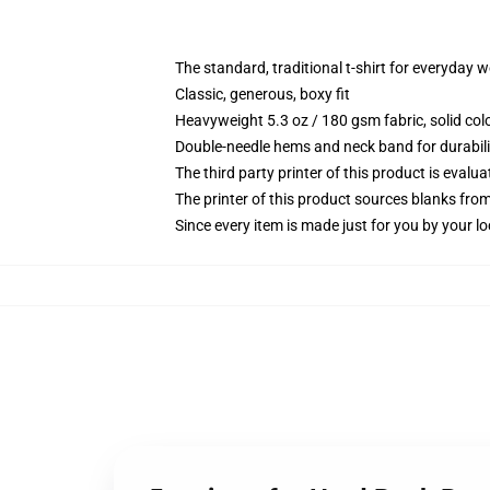
The standard, traditional t-shirt for everyday 
Classic, generous, boxy fit
Heavyweight 5.3 oz / 180 gsm fabric, solid co
Double-needle hems and neck band for durabili
The third party printer of this product is eval
The printer of this product sources blanks fro
Since every item is made just for you by your loc