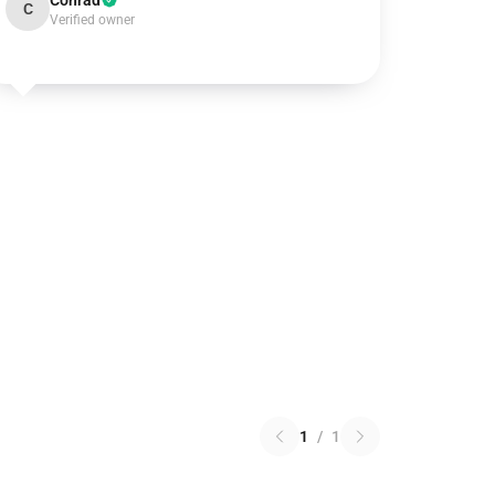
Conrad
C
Verified owner
1
/
1