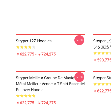
-20%
Stryper 12Z Hoodies
Stryp
ツを支払
￥622,775 - ￥724,275
￥593,775
-20%
Stryper Meilleur Groupe De Musique
Strype
Métal Meilleur Vendeur T-Shirt Essentiel
Pullover Hoodie
￥622,775
￥622,775 - ￥724,275