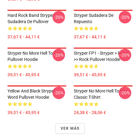
Hard Rock Band Stryper
Stryper Sudadera De
-20%
-20%
Sudadera De Pullover
Repuesto
37,67 € - 44,11 €
37,67 € - 44,11 €
Stryper No More Hell To Pay
Stryper FP1 - Stryper > Band
-20%
-20%
Pullover Hoodie
>> Rock Pullover Hoodie
39,51 € - 45,95 €
39,51 € - 45,95 €
Yellow And Black Stryper
Stryper No More Hell To Pay
-20%
-20%
Word Pullover Hoodie
Classic T-Shirt
39,51 € - 45,95 €
24,38 € - 28,06 €
VER MÁS