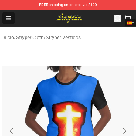
FREE
shipping on orders over $100
Stryper Store - Official Stryper Merchandise Shop
Open menu
Inicio
/
Stryper Cloth
/
Stryper Vestidos