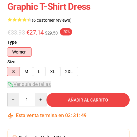
Graphic T-Shirt Dress
(6 customer reviews)
€33.93
€27.14
-20%
$29.50
Type
Women
Size
S
M
L
XL
2XL
Ver guía de tallas
Quantity
AÑADIR AL CARRITO
Esta venta termina en
03
:
31
:
48