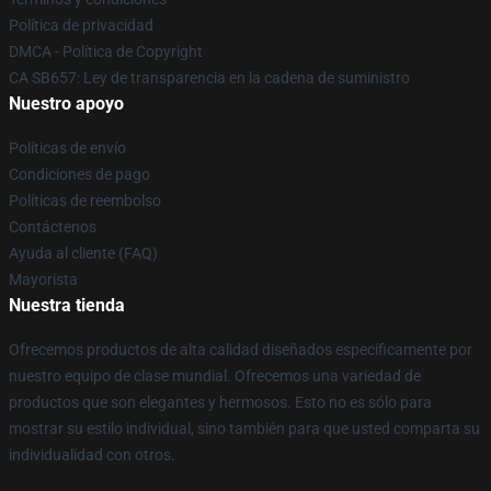
Política de privacidad
DMCA - Política de Copyright
CA SB657: Ley de transparencia en la cadena de suministro
Nuestro apoyo
Políticas de envío
Condiciones de pago
Políticas de reembolso
Contáctenos
Ayuda al cliente (FAQ)
Mayorista
Nuestra tienda
Ofrecemos productos de alta calidad diseñados específicamente por
nuestro equipo de clase mundial. Ofrecemos una variedad de
productos que son elegantes y hermosos. Esto no es sólo para
mostrar su estilo individual, sino también para que usted comparta su
individualidad con otros.