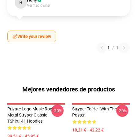
Holly
H
Verified owner
Write your review
1
/
1
Mejores vendedores de productos
Private Logo Music Rock
Stryper To Hell With The Devil
-20%
-20%
Metal Stryper Classic
Poster
TShirt141 Hoodies
18,21 € - 42,22 €
39,51 € - 45,95 €