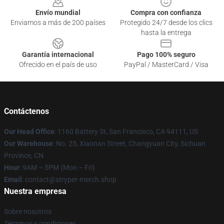
Envío mundial
Compra con confianza
Enviamos a más de 200 países
Protegido 24/7 desde los clics
hasta la entrega
Garantía internacional
Pago 100% seguro
Ofrecido en el país de uso
PayPal / MasterCard / Visa
Contáctenos
Our Head Office
: 1160 Battery St, San Francisco, CA 94111, US
Our Warehouse
: No. 25, Xiaonan Street, Changyuan City, Sichuan
Province, CN
Hour
: 9AM – 5PM (Mon – Fri)
Email
: contact@stryper-merch.shop
Nuestra empresa
Sobre nosotros
Términos y condiciones