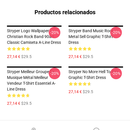
Productos relacionados
Stryper Logo Wallpaper
Stryper Band Music Rock
-20%
-20%
Christian Rock Band 90art
Metal Sell Graphic T-Shirt
Classic Camiseta A-Line Dress
Dress
27,14 €
$29.5
27,14 €
$29.5
Stryper Meilleur Groupe De
Stryper No More Hell To Pay
-20%
-20%
Musique Métal Meilleur
Graphic T-Shirt Dress
Vendeur T-Shirt Essentiel A-
Line Dress
27,14 €
$29.5
27,14 €
$29.5
Footer