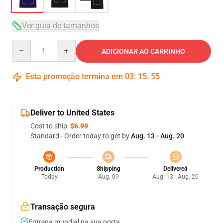
Ver guia de tamanhos
Quantity
ADICIONAR AO CARRINHO
Esta promoção termina em
03
:
15
:
54
Deliver to United States
Cost to ship:
$6.99
Standard - Order today to get by
Aug. 13 - Aug. 20
Production
Shipping
Delivered
Today
Aug. 09
Aug. 13 - Aug. 20
Transação segura
Entrega mundial na sua porta