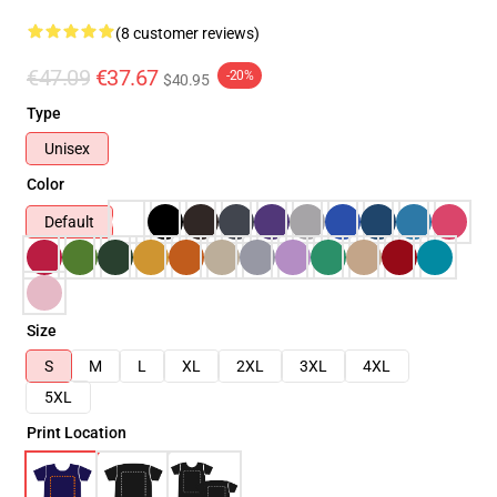
(8 customer reviews)
€47.09
€37.67
-20%
$40.95
Type
Unisex
Color
Default
Size
S
M
L
XL
2XL
3XL
4XL
5XL
Print Location