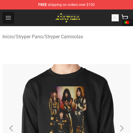
FREE
shipping on orders over $100
Stryper Store - Official Stryper Merchandise Shop
Open menu
Início
/
Stryper Pano
/
Stryper Camisolas