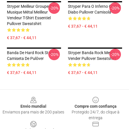
Stryper Meilleur Groupe De
Stryper Para O Inferno Com O
-20%
-20%
Musique Métal Meilleur
Diabo Pullover Camisola
Vendeur T-Shirt Essentiel
Pullover Sweatshirt
€ 37,67 - € 44,11
€ 37,67 - € 44,11
Banda De Hard Rock Stryper
Stryper Banda Rock Metal
-20%
-20%
Camiseta De Pulôver
Vender Pullover Sweatshirt
€ 37,67 - € 44,11
€ 37,67 - € 44,11
Footer
Envio mundial
Compre com confiança
Enviamos para mais de 200 países
Protegido 24/7, do clique à
entrega