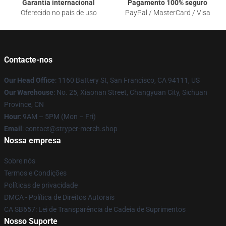
Garantia internacional
Pagamento 100% seguro
Oferecido no país de uso
PayPal / MasterCard / Visa
Contacte-nos
Our Head Office
: 1160 Battery St, San Francisco, CA 94111, US
Our Warehouse
: No. 25, Xiaonan Street, Changyuan City, Sichuan
Province, CN
Hour
: 9AM – 5PM (Mon – Fri)
Email
: contact@stryper-merch.shop
Nossa empresa
Sobre nós
Termos e Condições
Políticas de privacidade
DMCA - Política de Direitos Autorais
CA SB657: Lei de Transparência de Cadeia de Suprimentos
Nosso Suporte