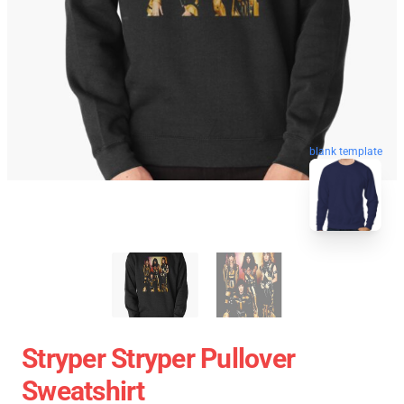
blank template
Stryper Stryper Pullover
Sweatshirt