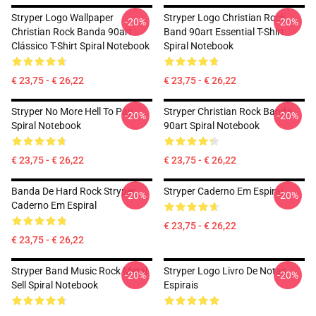
Stryper Logo Wallpaper
Stryper Logo Christian Rock
-20%
-20%
Christian Rock Banda 90art
Band 90art Essential T-Shirt
Clássico T-Shirt Spiral Notebook
Spiral Notebook
€ 23,75 - € 26,22
€ 23,75 - € 26,22
Stryper No More Hell To Pay
Stryper Christian Rock Banda
-20%
-20%
Spiral Notebook
90art Spiral Notebook
€ 23,75 - € 26,22
€ 23,75 - € 26,22
Banda De Hard Rock Stryper
Stryper Caderno Em Espiral
-20%
-20%
Caderno Em Espiral
€ 23,75 - € 26,22
€ 23,75 - € 26,22
Stryper Band Music Rock Metal
Stryper Logo Livro De Notas
-20%
-20%
Sell Spiral Notebook
Espirais