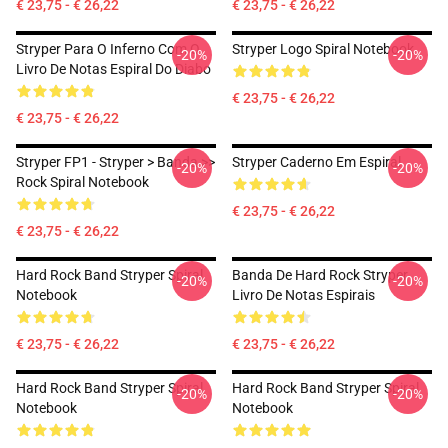
€ 23,75 - € 26,22
€ 23,75 - € 26,22
Stryper Para O Inferno Com O
Stryper Logo Spiral Notebook
-20%
-20%
Livro De Notas Espiral Do Diabo
€ 23,75 - € 26,22
€ 23,75 - € 26,22
Stryper FP1 - Stryper > Banda >>
Stryper Caderno Em Espiral
-20%
-20%
Rock Spiral Notebook
€ 23,75 - € 26,22
€ 23,75 - € 26,22
Hard Rock Band Stryper Spiral
Banda De Hard Rock Stryper
-20%
-20%
Notebook
Livro De Notas Espirais
€ 23,75 - € 26,22
€ 23,75 - € 26,22
Hard Rock Band Stryper Spiral
Hard Rock Band Stryper Spiral
-20%
-20%
Notebook
Notebook