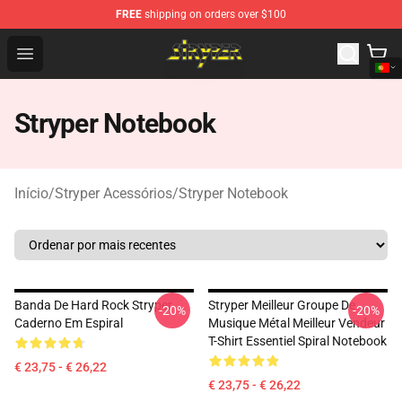
FREE
shipping on orders over $100
Stryper Store - Official Stryper Merchandise Shop
Open menu
Stryper Notebook
Início
/
Stryper Acessórios
/
Stryper Notebook
Banda De Hard Rock Stryper
Stryper Meilleur Groupe De
-20%
-20%
Caderno Em Espiral
Musique Métal Meilleur Vendeur
T-Shirt Essentiel Spiral Notebook
€ 23,75 - € 26,22
€ 23,75 - € 26,22