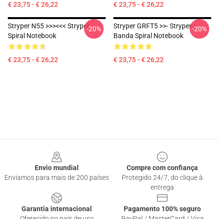
€ 23,75 - € 26,22
€ 23,75 - € 26,22
Stryper N55 >>><<< Stryper
Stryper GRFT5 >>- Stryper >
-20%
-20%
Spiral Notebook
Banda Spiral Notebook
€ 23,75 - € 26,22
€ 23,75 - € 26,22
Footer
Envio mundial
Compre com confiança
Enviamos para mais de 200 países
Protegido 24/7, do clique à
entrega
Garantia internacional
Pagamento 100% seguro
Oferecido no país de uso
PayPal / MasterCard / Visa