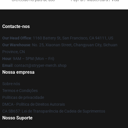
Contacte-nos
Our Head Office
: 1160 Battery St, San Francisco, CA 94111, US
Our Warehouse
: No. 25, Xiaonan Street, Changyuan City, Sichuan
Province, CN
Hour
: 9AM – 5PM (Mon – Fri)
Email
: contact@stryper-merch.shop
Nossa empresa
Sobre nós
Termos e Condições
Políticas de privacidade
DMCA - Política de Direitos Autorais
CA SB657: Lei de Transparência de Cadeia de Suprimentos
Nosso Suporte