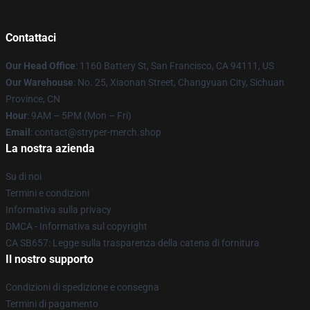
Contattaci
Our Head Office
: 1160 Battery St, San Francisco, CA 94111, US
Our Warehouse
: No. 25, Xiaonan Street, Changyuan City, Sichuan
Province, CN
Hour
: 9AM – 5PM (Mon – Fri)
Email
: contact@stryper-merch.shop
La nostra azienda
Su di noi
Termini e condizioni
Informativa sulla privacy
DMCA - Informativa sul copyright
CA SB657: Legge sulla trasparenza della catena di fornitura
Il nostro supporto
Condizioni di spedizione e consegna
Termini di pagamento