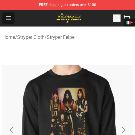
FREE
shipping on orders over $100
Stryper Store - Official Stryper Merchandise Shop
Open menu
Home
/
Stryper Cloth
/
Stryper Felpe