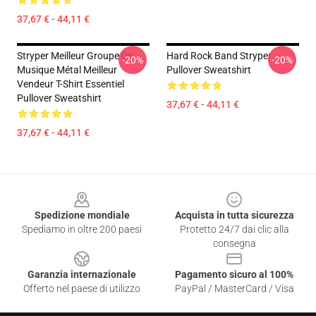
37,67 € - 44,11 €
Stryper Meilleur Groupe De
Hard Rock Band Stryper
-20%
-20%
Musique Métal Meilleur
Pullover Sweatshirt
Vendeur T-Shirt Essentiel
Pullover Sweatshirt
37,67 € - 44,11 €
37,67 € - 44,11 €
Footer
Spedizione mondiale
Acquista in tutta sicurezza
Spediamo in oltre 200 paesi
Protetto 24/7 dai clic alla
consegna
Garanzia internazionale
Pagamento sicuro al 100%
Offerto nel paese di utilizzo
PayPal / MasterCard / Visa