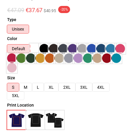
€47.09
€37.67
-20%
$40.95
Type
Unisex
Color
Default
Size
S
M
L
XL
2XL
3XL
4XL
5XL
Print Location