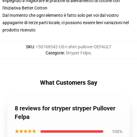
impegnati a migliorare le pratiche di allevamento di cotone con
l'iniziativa Better Cotton
Dal momento che ogni elemento è fatto solo per voi dal vostro
appagante di terze parti locale, ci possono essere lievi variazioni nel
prodotto ricevuto
SKU
:
150768542-US-t-shirt-pullover-DEFAULT
Categorie
:
Stryper Felpe
,
What Customers Say
8 reviews for stryper stryper Pullover
Felpa
★★★★★
100%