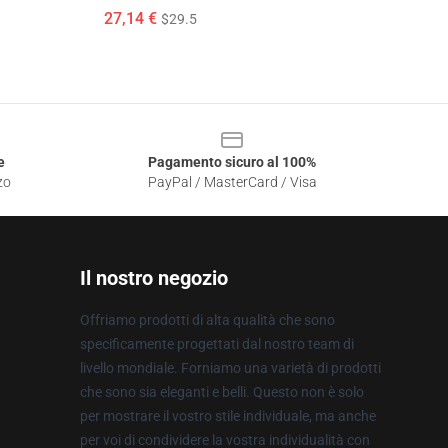
27,14 €
$29.5
e
Pagamento sicuro al 100%
zo
PayPal / MasterCard / Visa
Il nostro negozio
Offriamo prodotti di alta qualità che sono
specificamente progettati dal nostro team di
livello mondiale. Forniamo una varietà di prodotti
che sono sia eleganti e belli. Questo non è solo
per mostrare il vostro stile individuale, ma anche
per voi di condividere la vostra individualità con