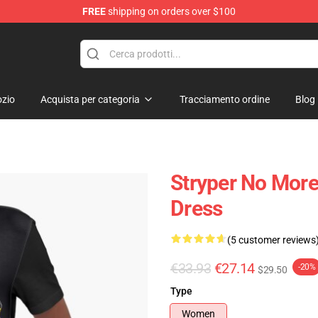
FREE
shipping on orders over $100
zio
Acquista per categoria
Tracciamento ordine
Blog
Stryper No More 
Dress
(5 customer reviews
€33.93
€27.14
-20%
$29.50
Type
Women