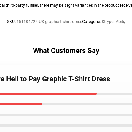
al third-party fulfiller, there may be slight variances in the product receiv
SKU
:
151104724-US-graphic-t-shirt-dress
Categorie
:
Stryper Abiti
,
What Customers Say
e Hell to Pay Graphic T-Shirt Dress