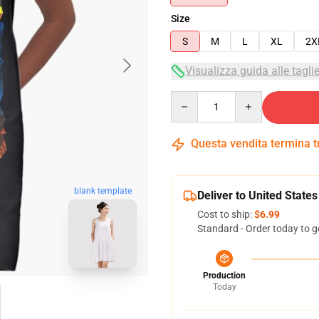
Size
S
M
L
XL
2X
Visualizza guida alle tagli
Quantity
Questa vendita termina 
blank template
Deliver to United States
Cost to ship:
$6.99
Standard - Order today to g
Production
Today