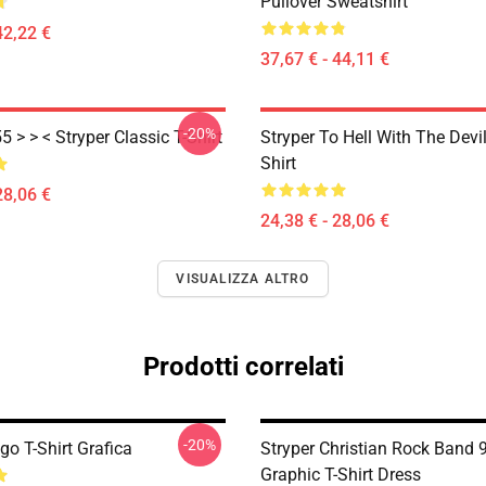
Pullover Sweatshirt
42,22 €
37,67 € - 44,11 €
-20%
5 > > < Stryper Classic T-Shirt
Stryper To Hell With The Devil
Shirt
28,06 €
24,38 € - 28,06 €
VISUALIZZA ALTRO
Prodotti correlati
-20%
go T-Shirt Grafica
Stryper Christian Rock Band 
Graphic T-Shirt Dress