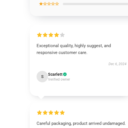
★☆☆☆☆
Exceptional quality, highly suggest, and
responsive customer care.
Dec 6, 2024
Scarlett
S
Verified owner
Careful packaging, product arrived undamaged.