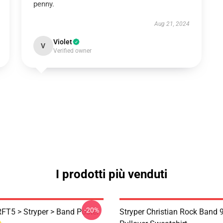
penny.
Aug 21, 2024
Violet
V
Verified owner
I prodotti più venduti
-20%
RFT5 > Stryper > Band Poster
Stryper Christian Rock Band 