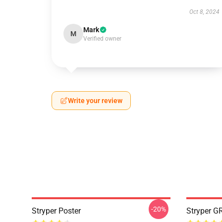
Oct 8, 2024
Mark
M
Verified owner
Write your review
-20%
Stryper Poster
Stryper G