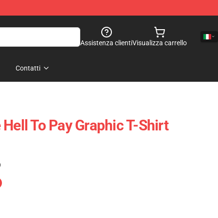
Assistenza clienti
Visualizza carrello
Contatti
Hell To Pay Graphic T-Shirt
)