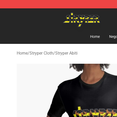
Stryper Store - Official Stryper Merchandise Shop
Home
Nego
Home
/
Stryper Cloth
/
Stryper Abiti