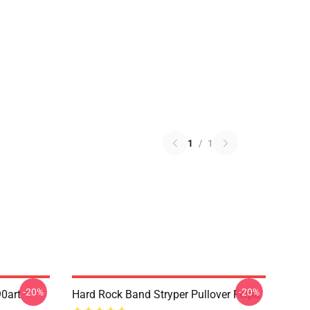
1
/
1
-20%
-20%
90art
Hard Rock Band Stryper Pullover Felpa