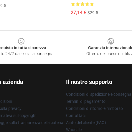
9.5
27,14 €
$29.5
cquista in tutta sicurezza
Garanzia internazional
to 24/7 dai clic alla consegna
Offerto nel paese di utiliz
a azienda
Il nostro supporto
Condizioni di spedizione e consegna
dizioni
Termini di pagamento
ulla privacy
Condizioni di ritorno e rimborso
mativa sul copyright
Contattaci
gge sulla trasparenza della catena
Aiuto del cliente (FAQ)
Whosale