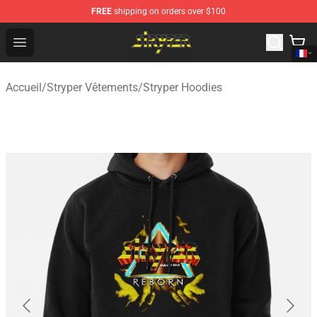
FREE
shipping on orders over $100
Stryper Store - Official Stryper Merchandise Shop
Open menu
Accueil
/
Stryper Vêtements
/
Stryper Hoodies