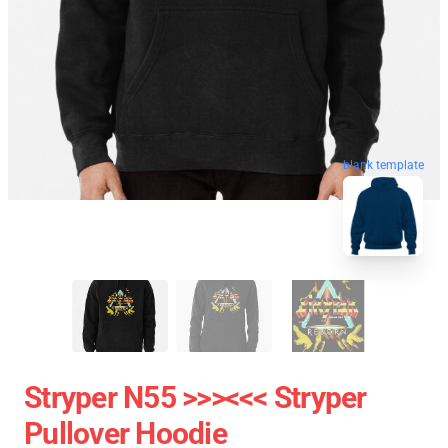
blank template
Stryper N55 >>><<< Stryper
Pullover Hoodie