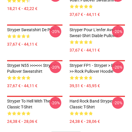
90art Pullover Sweatshirt
18,21 € - 42,22 €
37,67 € - 44,11 €
Stryper Sweatshirt De Pull
Stryper Pour L'enfer Avec Le
-20%
-20%
Sweat-Shirt Diable Pullover
37,67 € - 44,11 €
37,67 € - 44,11 €
Stryper N55 >>><<< Stryper
Stryper FP1 - Stryper > Band
-20%
-20%
Pullover Sweatshirt
>> Rock Pullover Hoodie
37,67 € - 44,11 €
39,51 € - 45,95 €
Stryper To Hell With The Devil
Hard Rock Band Stryper
-20%
-20%
Classic T-Shirt
Classic T-Shirt
24,38 € - 28,06 €
24,38 € - 28,06 €