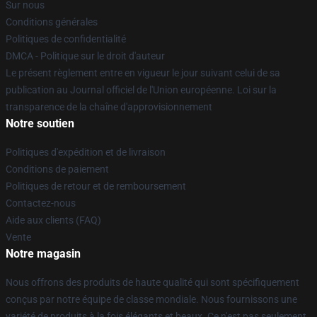
Sur nous
Conditions générales
Politiques de confidentialité
DMCA - Politique sur le droit d'auteur
Le présent règlement entre en vigueur le jour suivant celui de sa
publication au Journal officiel de l'Union européenne. Loi sur la
transparence de la chaîne d'approvisionnement
Notre soutien
Politiques d'expédition et de livraison
Conditions de paiement
Politiques de retour et de remboursement
Contactez-nous
Aide aux clients (FAQ)
Vente
Notre magasin
Nous offrons des produits de haute qualité qui sont spécifiquement
conçus par notre équipe de classe mondiale. Nous fournissons une
variété de produits à la fois élégants et beaux. Ce n'est pas seulement