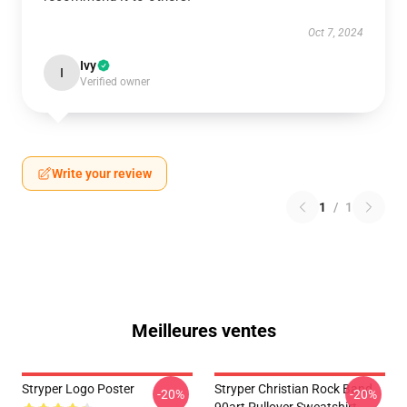
Oct 7, 2024
Ivy
I
Verified owner
Write your review
1
/
1
Meilleures ventes
Stryper Logo Poster
Stryper Christian Rock Band
-20%
-20%