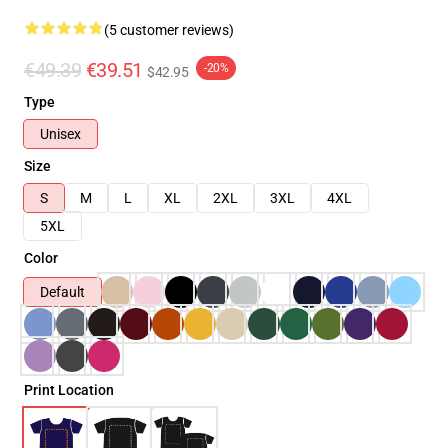
(5 customer reviews)
€49.39
€39.51
-20%
$42.95
Type
Unisex
Size
S
M
L
XL
2XL
3XL
4XL
5XL
Color
Default
Print Location