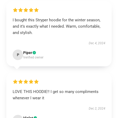
I bought this Stryper hoodie for the winter season,
and it’s exactly what I needed. Warm, comfortable,
and stylish.
Dec 4, 2024
Piper
P
Verified owner
LOVE THIS HOODIE!! I get so many compliments
whenever I wear it
Dec 2, 2024