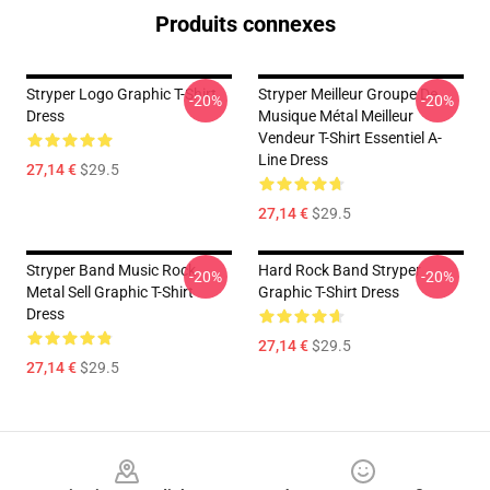
Produits connexes
Stryper Logo Graphic T-Shirt
Stryper Meilleur Groupe De
-20%
-20%
Dress
Musique Métal Meilleur
Vendeur T-Shirt Essentiel A-
Line Dress
27,14 €
$29.5
27,14 €
$29.5
Stryper Band Music Rock
Hard Rock Band Stryper
-20%
-20%
Metal Sell Graphic T-Shirt
Graphic T-Shirt Dress
Dress
27,14 €
$29.5
27,14 €
$29.5
Footer