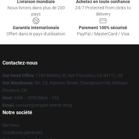
Livraison mondiale
Achetez en toute confiance
Nous livrons dans plus de 200
24/7 Protected from clicks to
pays
delivery
Garantie internationale
Paiement 100% sécurisé
Offert dans le pays d'utilisation
PayPal / MasterCard / Visa
Contactez-nous
Our Head Office
: 1160 Battery St, San Francisco, CA 94111, US
Our Warehouse
: No. 25, Xiaonan Street, Changyuan City, Sichuan
Province, CN
Hour
: 9AM – 5PM (Mon – Fri)
Email
: contact@stryper-merch.shop
Notre société
Sur nous
Conditions générales