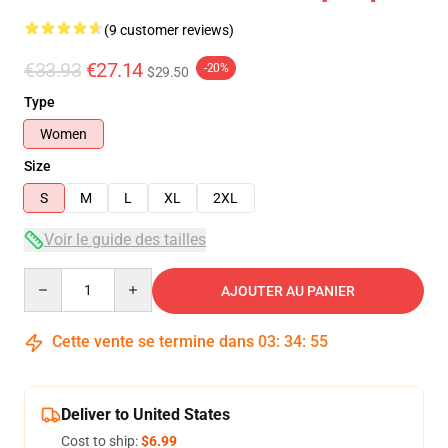
(9 customer reviews)
€33.93
€27.14
-20%
$29.50
Type
Women
Size
S
M
L
XL
2XL
Voir le guide des tailles
Quantity
AJOUTER AU PANIER
Cette vente se termine dans
03
:
34
:
54
Deliver to United States
Cost to ship:
$6.99