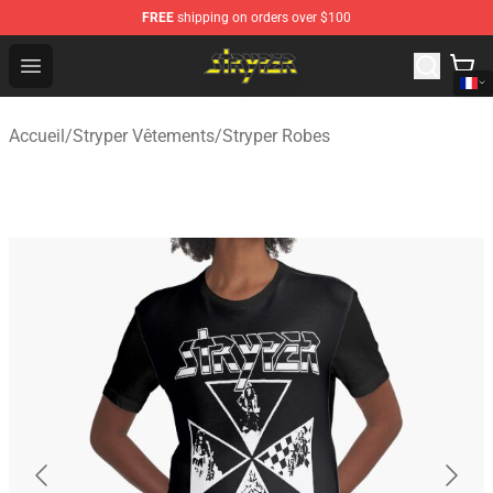
FREE
shipping on orders over $100
Stryper Store - Official Stryper Merchandise Shop
Open menu
Accueil
/
Stryper Vêtements
/
Stryper Robes