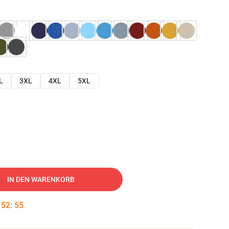
L
3XL
4XL
5XL
IN DEN WARENKORB
:
52
:
54