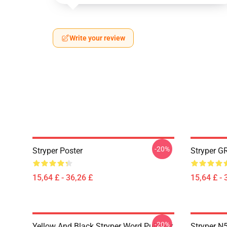
Write your review
-20%
Stryper Poster
Stryper G
15,64 £ - 36,26 £
15,64 £ - 
-20%
Yellow And Black Stryper Word Pullover
Stryper N5