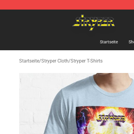
Stryper Store - Official Stryper Merchandise Shop
Startseite
Sh
Startseite
/
Stryper Cloth
/
Stryper T-Shirts