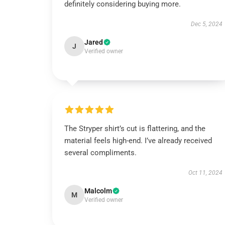
definitely considering buying more.
Dec 5, 2024
Jared
J
Verified owner
The Stryper shirt’s cut is flattering, and the
material feels high-end. I’ve already received
several compliments.
Oct 11, 2024
Malcolm
M
Verified owner