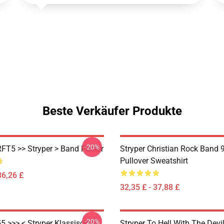
Beste Verkäufer Produkte
-20%
RFT5 >> Stryper > Band Poster
Stryper Christian Rock Band 
Pullover Sweatshirt
36,26 £
32,35 £ - 37,88 £
-20%
5 >>> < Stryper Klassisches
Stryper To Hell With The Devil