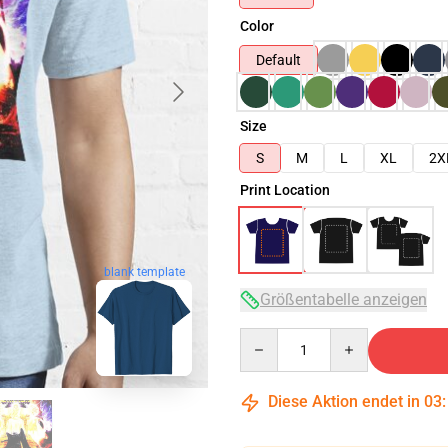
Color
Default
Size
S
M
L
XL
2X
Print Location
blank template
Größentabelle anzeigen
Quantity
Diese Aktion endet in
03