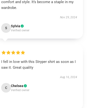
comfort and style. It’s become a staple in my
wardrobe.
Nov 29, 2024
Sylvia
S
Verified owner
I fell in love with this Stryper shirt as soon as I
saw it. Great quality
Aug 16, 2024
Chelsea
C
Verified owner