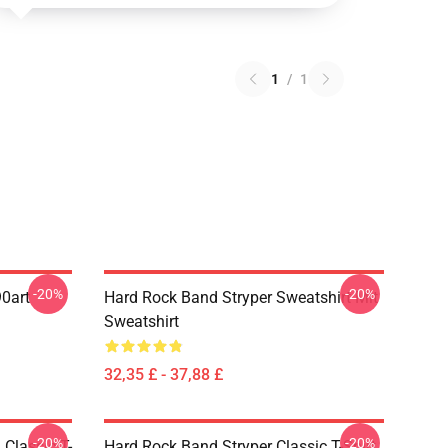
1
/
1
-20%
-20%
90art
Hard Rock Band Stryper Sweatshirt Mit
Sweatshirt
32,35 £ - 37,88 £
-20%
-20%
 Classic T-
Hard Rock Band Stryper Classic T-Shirt