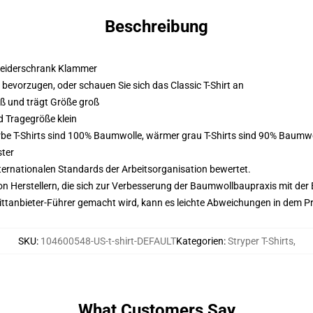
Beschreibung
 Kleiderschrank Klammer
m bevorzugen, oder schauen Sie sich das Classic T-Shirt an
oß und trägt Größe groß
d Tragegröße klein
Farbe T-Shirts sind 100% Baumwolle, wärmer grau T-Shirts sind 90% Baumw
ster
nternationalen Standards der Arbeitsorganisation bewertet.
n Herstellern, die sich zur Verbesserung der Baumwollbaupraxis mit der Be
 Drittanbieter-Führer gemacht wird, kann es leichte Abweichungen in dem P
SKU
:
104600548-US-t-shirt-DEFAULT
Kategorien
:
Stryper T-Shirts
,
What Customers Say