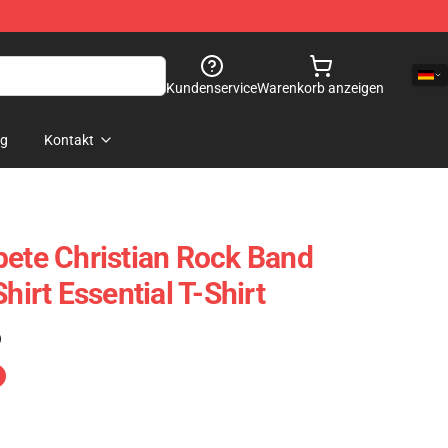
Kundenservice
Warenkorb anzeigen
og
Kontakt
pete Christian Rock Band
hirt Essential T-Shirt
)