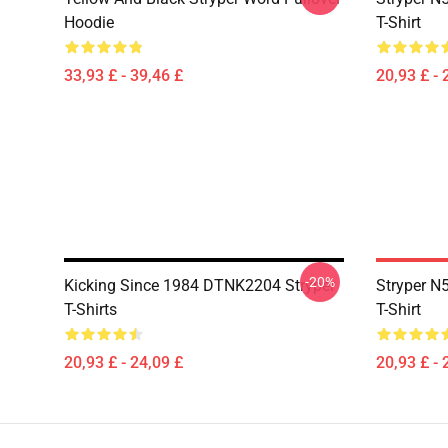
Hoodie
T-Shirt
33,93 £ - 39,46 £
20,93 £ - 
-20%
Kicking Since 1984 DTNK2204 Stryper
Stryper N5
T-Shirts
T-Shirt
20,93 £ - 24,09 £
20,93 £ - 
Footer