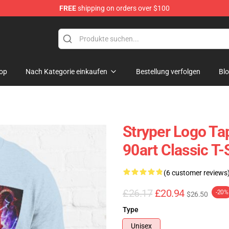
FREE
shipping on orders over $100
op
Nach Kategorie einkaufen
Bestellung verfolgen
Bl
Stryper Logo Ta
90art Classic T-S
(6 customer reviews
£26.17
£20.94
-20%
$26.50
Type
Unisex