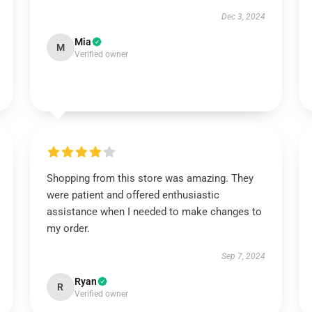
Dec 3, 2024
Mia
M
Verified owner
Shopping from this store was amazing. They
were patient and offered enthusiastic
assistance when I needed to make changes to
my order.
Sep 7, 2024
Ryan
R
Verified owner