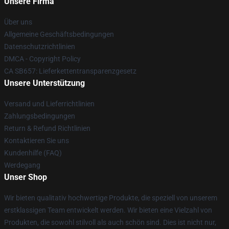
Unsere Firma
Über uns
Allgemeine Geschäftsbedingungen
Datenschutzrichtlinien
DMCA - Copyright Policy
CA SB657: Lieferkettentransparenzgesetz
Unsere Unterstützung
Versand und Lieferrichtlinien
Zahlungsbedingungen
Return & Refund Richtlinien
Kontaktieren Sie uns
Kundenhilfe (FAQ)
Werdegang
Unser Shop
Wir bieten qualitativ hochwertige Produkte, die speziell von unserem
erstklassigen Team entwickelt werden. Wir bieten eine Vielzahl von
Produkten, die sowohl stilvoll als auch schön sind. Dies ist nicht nur,