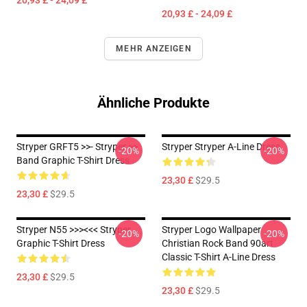
20,93 £ - 24,09 £
20,93 £ - 24,09 £
MEHR ANZEIGEN
Ähnliche Produkte
Stryper GRFT5 >>- Stryper >>
Stryper Stryper A-Line Dress
-20%
-20%
Band Graphic T-Shirt Dress
23,30 £
$29.5
23,30 £
$29.5
Stryper N55 >>><<< Stryper
Stryper Logo Wallpaper
-20%
-20%
Graphic T-Shirt Dress
Christian Rock Band 90art
Classic T-Shirt A-Line Dress
23,30 £
$29.5
23,30 £
$29.5