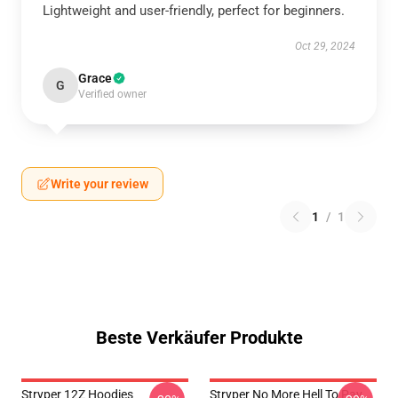
Lightweight and user-friendly, perfect for beginners.
Oct 29, 2024
Grace
G
Verified owner
Write your review
1
/
1
Beste Verkäufer Produkte
Stryper 12Z Hoodies
Stryper No More Hell To Pay