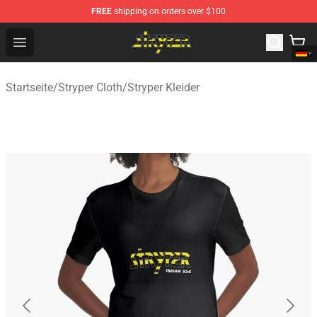
FREE
shipping on orders over $100
Stryper Store - Official Stryper Merchandise Shop
Open menu
Startseite
/
Stryper Cloth
/
Stryper Kleider