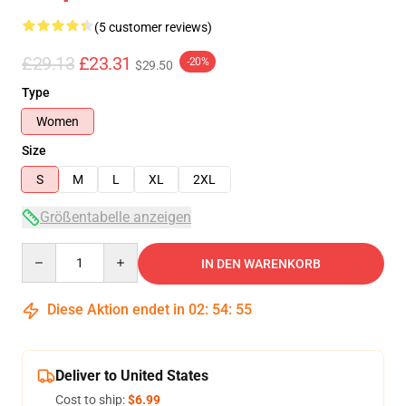
(5 customer reviews)
£29.13
£23.31
-20%
$29.50
Type
Women
Size
S
M
L
XL
2XL
Größentabelle anzeigen
Quantity
IN DEN WARENKORB
Diese Aktion endet in
02
:
54
:
54
Deliver to United States
Cost to ship:
$6.99